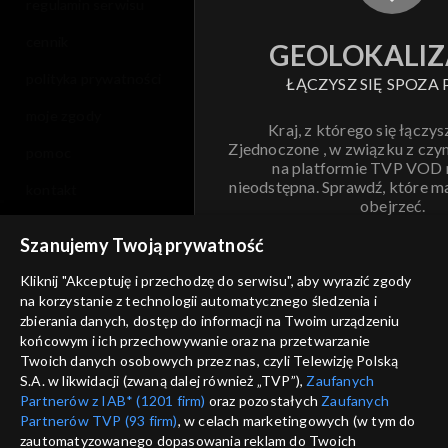
regulamin serwisu
cennik
GEOLOKALIZ
polityka prywatności
ŁĄCZYSZ SIĘ SPOZA 
moje zgody
Kraj, z którego się łączys
Zjednoczone , w związku z czy
pomoc
na platformie TVP VOD
nieodstępna. Sprawdź, które m
kontakt
obejrzeć.
voucher
Szanujemy Twoją prywatność
Nie pokazuj pon
dostępność
Kliknij "Akceptuję i przechodzę do serwisu", aby wyrazić zgody
informacje o dostawcy usług
na korzystanie z technologii automatycznego śledzenia i
ANULUJ
SP
zbierania danych, dostęp do informacji na Twoim urządzeniu
końcowym i ich przechowywanie oraz na przetwarzanie
Twoich danych osobowych przez nas, czyli Telewizję Polską
S.A. w likwidacji (zwaną dalej również „TVP”),
Zaufanych
Partnerów z IAB* (1201 firm)
oraz pozostałych
Zaufanych
Partnerów TVP (93 firm)
, w celach marketingowych (w tym do
zautomatyzowanego dopasowania reklam do Twoich