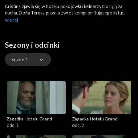
Cristina zjawia się w hotelu pokojówki i kelnerzy biorą ją za
ducha. Dońa Teresa prosi o zwrot kompromitującego listu;
Cristina żąda za niego wysokiej ceny. Uniewinniony od zarzutu
więcej
zabójstwa Don Diego wychodzi z więzienia i dowiaduje się, że
nie jest już narzeczonym Alicii, a jego posadę dyrektora hotelu
zajął Javier. Rodzina Alarconów wyrzuca go na bruk. Julio
Sezony i odcinki
postanawia zrezygnować z pracy i wyjechać razem z siostrą.
Sezon 1
Sezon 1
Sezon 2
Sezon 3
Zagadka Hotelu Grand
Zagadka Hotelu Grand
odc. 1
odc. 2