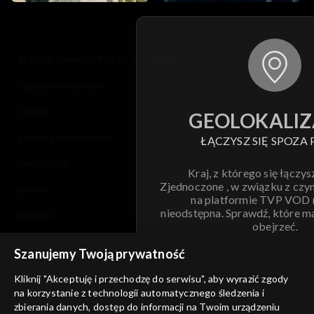
© 2026 Telewizja Polska S.A. w likwidacji
regulamin serwisu
cennik
GEOLOKALIZ
polityka prywatności
ŁĄCZYSZ SIĘ SPOZA 
moje zgody
Kraj, z którego się łączys
Zjednoczone , w związku z czy
pomoc
na platformie TVP VOD
nieodstępna. Sprawdź, które m
kontakt
obejrzeć.
voucher
Szanujemy Twoją prywatność
Nie pokazuj pon
dostępność
Kliknij "Akceptuję i przechodzę do serwisu", aby wyrazić zgody
na korzystanie z technologii automatycznego śledzenia i
informacje o dostawcy usług
ANULUJ
SP
zbierania danych, dostęp do informacji na Twoim urządzeniu