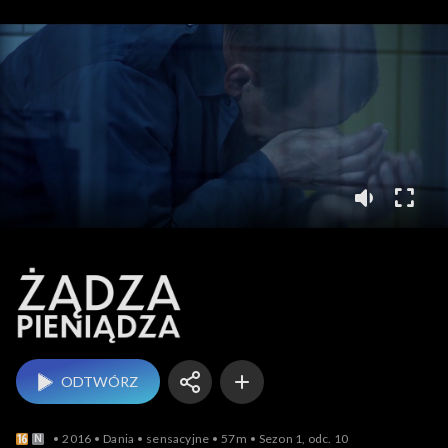
Żądza pieniądza
ODTWÓRZ
2016
Dania
sensacyjne
57m
Sezon 1, odc. 10