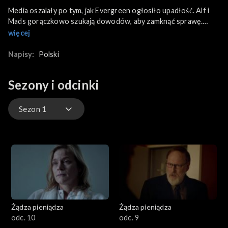
Media oszalały po tym, jak Evergreen ogłosiło upadłość. Alf i
Mads gorączkowo szukają dowodów, aby zamknąć sprawę.
Tymczasem Nicky i Bisme ukrywają się przed Szwedem.
więcej
Napisy:
Polski
Sezony i odcinki
Sezon 1
Sezon 3
Sezon 2
Sezon 1
Żądza pieniądza
Żądza pieniądza
odc. 10
odc. 9