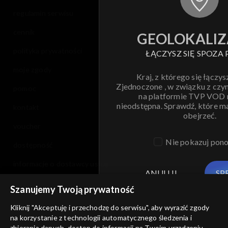
regulamin serwisu
cennik
GEOLOKALIZ
polityka prywatności
ŁĄCZYSZ SIĘ SPOZA 
moje zgody
Kraj, z którego się łączys
Zjednoczone , w związku z czy
pomoc
na platformie TVP VOD
nieodstępna. Sprawdź, które m
kontakt
obejrzeć.
voucher
Nie pokazuj pon
dostępność
informacje o dostawcy usług
ANULUJ
SP
Szanujemy Twoją prywatność
Kliknij "Akceptuję i przechodzę do serwisu", aby wyrazić zgody
na korzystanie z technologii automatycznego śledzenia i
zbierania danych, dostęp do informacji na Twoim urządzeniu