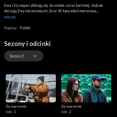
Ewa i Szczepan zbliżają się do siebie coraz bardziej. Jednak
decyzją Ewy nie mówią nic Zosi. W kancelarii mecenasa
Antoniego Wolańskiego trwają prace nad sprawą Wanda
więcej
Anielak kontra doktor Marta Górska. Wandę reprezentuje
Antoni, a doktor Martę Adam i współpracująca z nim Anka. Ta
Napisy:
Polski
wykazuje się inicjatywą i pomysłowością. Bartek dowiaduje się
niespodziewanie dla siebie, kto jest odpowiedzialny za spalenie
Sezony i odcinki
Wegenacji.
Sezon 2
Sezon 1
Sezon 2
Za marzenia
Za marzenia
odc. 1
odc. 2