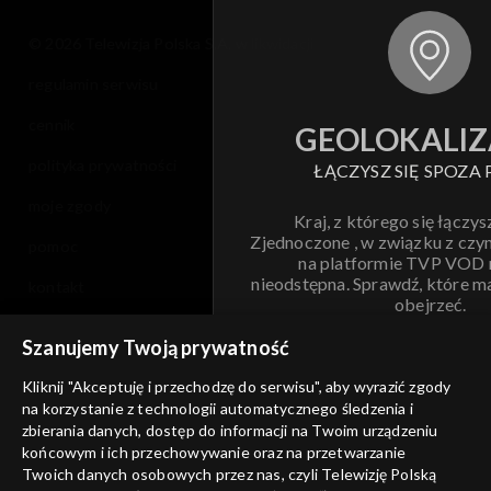
© 2026 Telewizja Polska S.A. w likwidacji
regulamin serwisu
cennik
GEOLOKALIZ
polityka prywatności
ŁĄCZYSZ SIĘ SPOZA 
moje zgody
Kraj, z którego się łączys
Zjednoczone , w związku z czy
pomoc
na platformie TVP VOD
nieodstępna. Sprawdź, które m
kontakt
obejrzeć.
voucher
Szanujemy Twoją prywatność
Nie pokazuj pon
dostępność
Kliknij "Akceptuję i przechodzę do serwisu", aby wyrazić zgody
na korzystanie z technologii automatycznego śledzenia i
informacje o dostawcy usług
ANULUJ
SP
zbierania danych, dostęp do informacji na Twoim urządzeniu
końcowym i ich przechowywanie oraz na przetwarzanie
Twoich danych osobowych przez nas, czyli Telewizję Polską