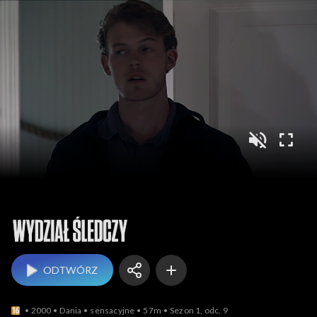
Wydział śledczy
ODTWÓRZ
2000
Dania
sensacyjne
57m
Sezon 1, odc. 9