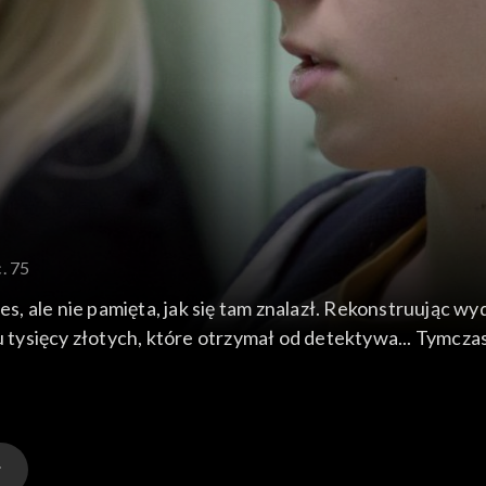
. 75
, ale nie pamięta, jak się tam znalazł. Rekonstruując w
iu tysięcy złotych, które otrzymał od detektywa... Tymc
iała z córką na temat seksu.