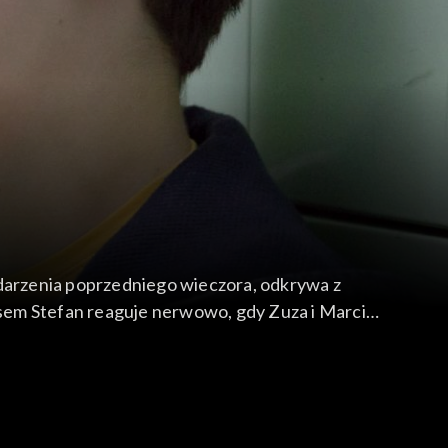
ydarzenia poprzedniego wieczora, odkrywa z
zasem Stefan reaguje nerwowo, gdy Zuza i Marcin