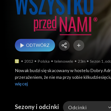
ODTWÓRZ
2012
Polska
telenowele
23m
Sezon 1, odc
Nowak budzi się skacowany w hostelu Dobry Adres
przerażeniem, że nie ma przy sobie kilkudziesięc
idą się razem uczyć i sugeruje Annie, by porozmaw
więcej
Sezony i odcinki
Odcinki