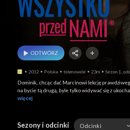
ODTWÓRZ
2012
Polska
telenowele
23m
Sezon 1, odc
Dominik, chcąc dać Marcinowi lekcję prawdziwego
na bycie tą drugą, byle tylko widywać się z uko
Dziewczyna ma zamiar przedstawić rodzicom Woj
więcej
Szawarski odkrywa niespodziewanie nieznane mu
przedwojennej historii kamienicy Szczepańskich.
Sezony i odcinki
Odcinki