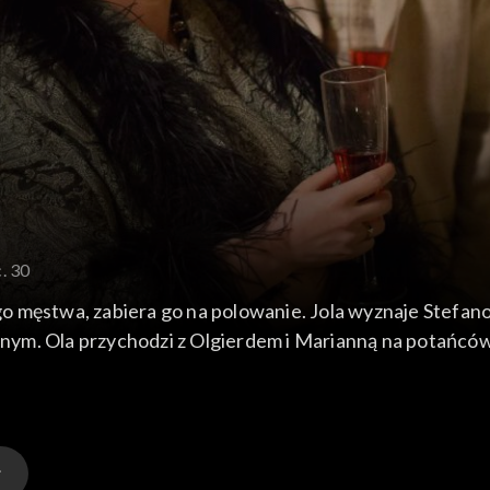
. 30
 męstwa, zabiera go na polowanie. Jola wyznaje Stefanowi
chanym. Ola przychodzi z Olgierdem i Marianną na potańc
tka w miłej atmosferze.
 dotąd fakty z