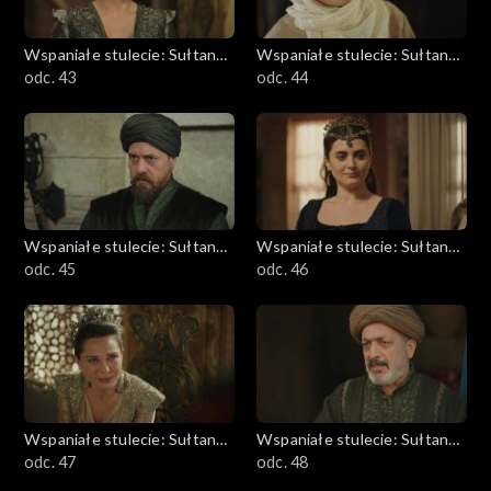
Wspaniałe stulecie: Sułtanka
Wspaniałe stulecie: Sułtanka
Kösem
odc. 43
Kösem
odc. 44
Wspaniałe stulecie: Sułtanka
Wspaniałe stulecie: Sułtanka
Kösem
odc. 45
Kösem
odc. 46
Wspaniałe stulecie: Sułtanka
Wspaniałe stulecie: Sułtanka
Kösem
odc. 47
Kösem
odc. 48