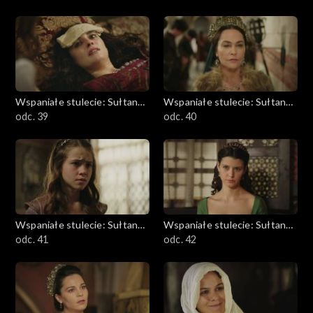
Wspaniałe stulecie: Sułtanka
Wspaniałe stulecie: Sułtanka
Kösem
odc. 39
Kösem
odc. 40
Wspaniałe stulecie: Sułtanka
Wspaniałe stulecie: Sułtanka
Kösem
odc. 41
Kösem
odc. 42