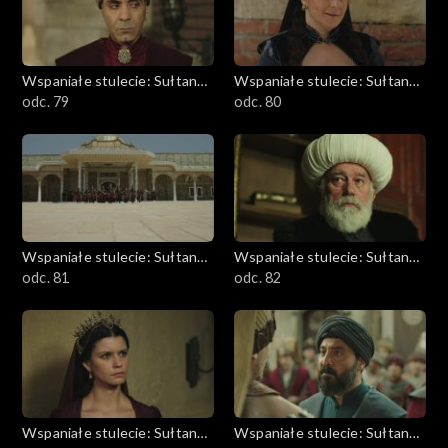
Wspaniałe stulecie: Sułtanka
Wspaniałe stulecie: Sułtanka
Kösem
odc. 79
Kösem
odc. 80
Wspaniałe stulecie: Sułtanka
Wspaniałe stulecie: Sułtanka
Kösem
odc. 81
Kösem
odc. 82
Wspaniałe stulecie: Sułtanka
Wspaniałe stulecie: Sułtanka