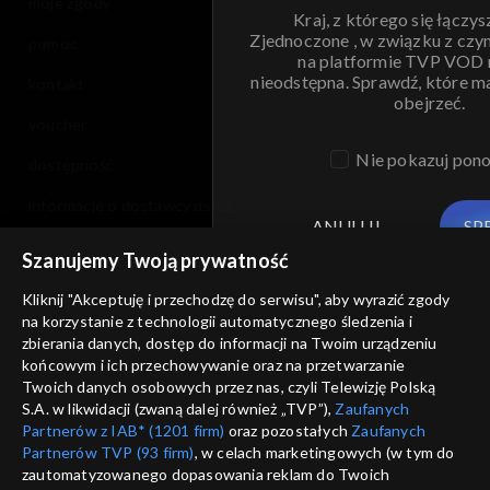
moje zgody
Kraj, z którego się łączys
Zjednoczone , w związku z czy
pomoc
na platformie TVP VOD
nieodstępna. Sprawdź, które m
kontakt
obejrzeć.
voucher
Nie pokazuj pon
dostępność
informacje o dostawcy usług
ANULUJ
SP
Szanujemy Twoją prywatność
Kliknij "Akceptuję i przechodzę do serwisu", aby wyrazić zgody
na korzystanie z technologii automatycznego śledzenia i
zbierania danych, dostęp do informacji na Twoim urządzeniu
końcowym i ich przechowywanie oraz na przetwarzanie
Twoich danych osobowych przez nas, czyli Telewizję Polską
S.A. w likwidacji (zwaną dalej również „TVP”),
Zaufanych
Partnerów z IAB* (1201 firm)
oraz pozostałych
Zaufanych
Partnerów TVP (93 firm)
, w celach marketingowych (w tym do
zautomatyzowanego dopasowania reklam do Twoich