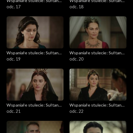
Wspaniałe stulecie: Sułtanka
Wspaniałe stulecie: Sułtanka
Kösem
odc. 17
Kösem
odc. 18
Wspaniałe stulecie: Sułtanka
Wspaniałe stulecie: Sułtanka
Kösem
odc. 19
Kösem
odc. 20
Wspaniałe stulecie: Sułtanka
Wspaniałe stulecie: Sułtanka
Kösem
odc. 21
Kösem
odc. 22