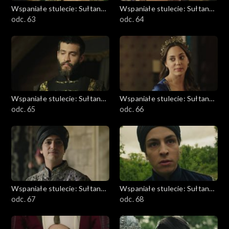
Wspaniałe stulecie: Sułtanka
Wspaniałe stulecie: Sułtanka
Kösem
odc. 63
Kösem
odc. 64
Wspaniałe stulecie: Sułtanka
Wspaniałe stulecie: Sułtanka
Kösem
odc. 65
Kösem
odc. 66
Wspaniałe stulecie: Sułtanka
Wspaniałe stulecie: Sułtanka
Kösem
odc. 67
Kösem
odc. 68