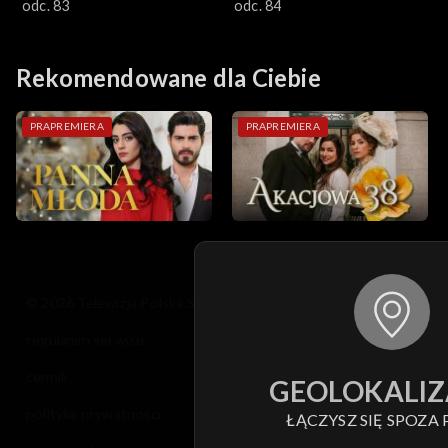
Kösem
odc. 83
Kösem
odc. 84
Rekomendowane dla Ciebie
PRAPREMIERA
PRAPREMIERA
© 2026 Telewizja Polska S.A. w likwidacji
regulamin serwisu
cennik
GEOLOKALIZ
polityka prywatności
ŁĄCZYSZ SIĘ SPOZA 