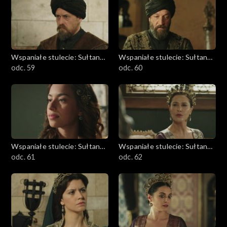
Wspaniałe stulecie: Sułtanka
Wspaniałe stulecie: Sułtanka
Kösem
odc. 59
Kösem
odc. 60
Wspaniałe stulecie: Sułtanka
Wspaniałe stulecie: Sułtanka
Kösem
odc. 61
Kösem
odc. 62