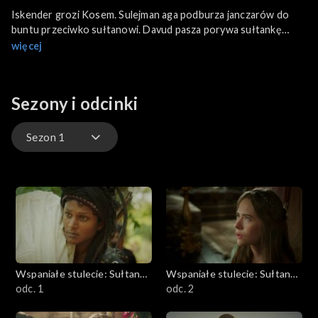
Iskender grozi Kosem. Sulejman aga podburza janczarów do
buntu przeciwko sułtanowi. Davud pasza porywa sułtankę
Safiye, żeby dowiedzieć się, gdzie ukryła syna. Zülfikar zabija
więcej
Iskendera. Hümaszah rozwodzi się z Zülfikarem.
Sezony i odcinki
Sezon 1
Sezon 1
Sezon 2
Wspaniałe stulecie: Sułtanka
Wspaniałe stulecie: Sułtanka
Kösem
odc. 1
Kösem
odc. 2