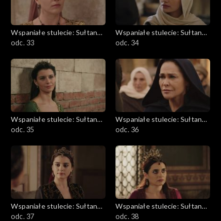
Wspaniałe stulecie: Sułtanka
Wspaniałe stulecie: Sułtanka
Kösem
odc. 33
Kösem
odc. 34
Wspaniałe stulecie: Sułtanka
Wspaniałe stulecie: Sułtanka
Kösem
odc. 35
Kösem
odc. 36
Wspaniałe stulecie: Sułtanka
Wspaniałe stulecie: Sułtanka
Kösem
odc. 37
Kösem
odc. 38