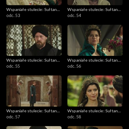
Wspaniałe stulecie: Sułtanka
Wspaniałe stulecie: Sułtanka
Kösem
odc. 53
Kösem
odc. 54
Wspaniałe stulecie: Sułtanka
Wspaniałe stulecie: Sułtanka
Kösem
odc. 55
Kösem
odc. 56
Wspaniałe stulecie: Sułtanka
Wspaniałe stulecie: Sułtanka
Kösem
odc. 57
Kösem
odc. 58