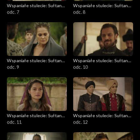
Wspaniałe stulecie: Sułtanka
Wspaniałe stulecie: Sułtanka
Kösem
odc. 7
Kösem
odc. 8
Wspaniałe stulecie: Sułtanka
Wspaniałe stulecie: Sułtanka
Kösem
odc. 9
Kösem
odc. 10
Wspaniałe stulecie: Sułtanka
Wspaniałe stulecie: Sułtanka
Kösem
odc. 11
Kösem
odc. 12