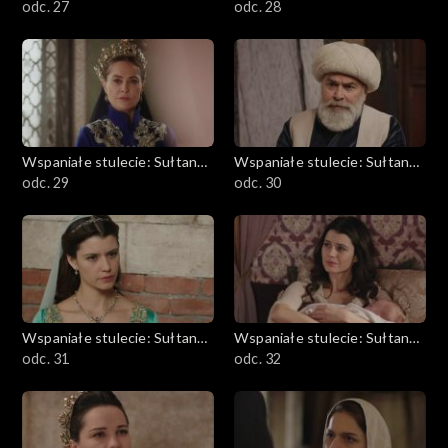
Kösem
odc. 27
Kösem
odc. 28
Wspaniałe stulecie: Sułtanka
Wspaniałe stulecie: Sułtanka
Kösem
odc. 29
Kösem
odc. 30
Wspaniałe stulecie: Sułtanka
Wspaniałe stulecie: Sułtanka
Kösem
odc. 31
Kösem
odc. 32