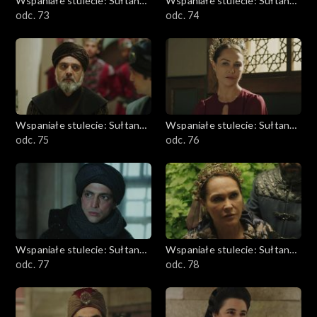
Wspaniałe stulecie: Sułtanka
Wspaniałe stulecie: Sułtanka
Kösem
odc. 73
Kösem
odc. 74
Wspaniałe stulecie: Sułtanka
Wspaniałe stulecie: Sułtanka
Kösem
odc. 75
Kösem
odc. 76
Wspaniałe stulecie: Sułtanka
Wspaniałe stulecie: Sułtanka
Kösem
odc. 77
Kösem
odc. 78