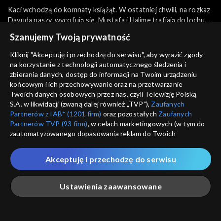
Kaci wchodzą do komnaty książąt. W ostatniej chwili, na rozkaz
Davuda paszy, wycofują się. Mustafa i Halime trafiają do lochu.
Osman zostaje sułtanem. Safiye próbuje skłócić sułtana z jego
więcej
Szanujemy Twoją prywatność
przybraną matką. Przepaść między Osmanem a Kosem staje się
coraz większa. Nowy sułtan szykuje się do wojny z
Kliknij "Akceptuję i przechodzę do serwisu", aby wyrazić zgody
Rzeczpospolitą.
na korzystanie z technologii automatycznego śledzenia i
Sezony i odcinki
zbierania danych, dostęp do informacji na Twoim urządzeniu
końcowym i ich przechowywanie oraz na przetwarzanie
Twoich danych osobowych przez nas, czyli Telewizję Polską
Wybierz
S.A. w likwidacji (zwaną dalej również „TVP”),
Zaufanych
Partnerów z IAB* (1201 firm)
oraz pozostałych
Zaufanych
Sezon 1
Partnerów TVP (93 firm)
, w celach marketingowych (w tym do
zautomatyzowanego dopasowania reklam do Twoich
zainteresowań i mierzenia ich skuteczności) i pozostałych,
Rekomendowane dla Ciebie
Sezon 2
które wskazujemy poniżej, a także zgody na udostępnianie
Akceptuję i przechodzę do serwisu
przez nas identyfikatora PPID do Google.
PRAPREMIERA
PRAPREMIERA
Twoje dane osobowe zbierane podczas odwiedzania przez
Ustawienia zaawansowane
Ciebie naszych
poszczególnych serwisów
zwanych dalej
„Portalem”, w tym informacje zapisywane za pomocą
technologii takich jak: pliki cookie, sygnalizatory WWW lub
innych podobnych technologii umożliwiających świadczenie
Główna
Szukaj
Moja lista
Na żywo
Więcej