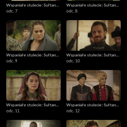
Wspaniałe stulecie: Sułtanka
Wspaniałe stulecie: Sułtanka
Kösem
odc. 7
Kösem
odc. 8
Wspaniałe stulecie: Sułtanka
Wspaniałe stulecie: Sułtanka
Kösem
odc. 9
Kösem
odc. 10
Wspaniałe stulecie: Sułtanka
Wspaniałe stulecie: Sułtanka
Kösem
odc. 11
Kösem
odc. 12