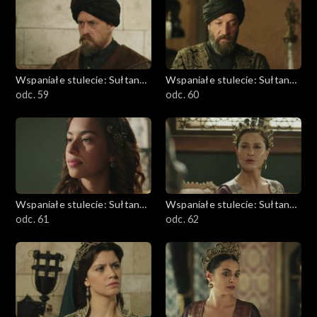
Wspaniałe stulecie: Sułtanka
Wspaniałe stulecie: Sułtanka
Kösem
odc. 59
Kösem
odc. 60
Wspaniałe stulecie: Sułtanka
Wspaniałe stulecie: Sułtanka
Kösem
odc. 61
Kösem
odc. 62