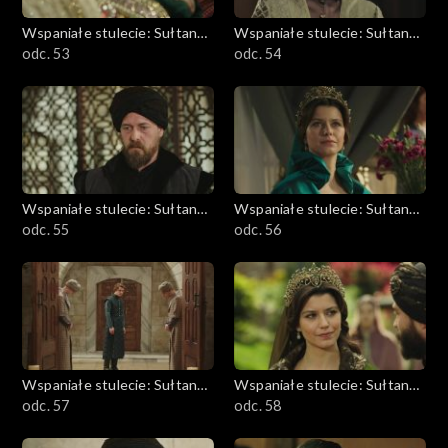
Wspaniałe stulecie: Sułtanka
Wspaniałe stulecie: Sułtanka
Kösem
odc. 53
Kösem
odc. 54
Wspaniałe stulecie: Sułtanka
Wspaniałe stulecie: Sułtanka
Kösem
odc. 55
Kösem
odc. 56
Wspaniałe stulecie: Sułtanka
Wspaniałe stulecie: Sułtanka
Kösem
odc. 57
Kösem
odc. 58