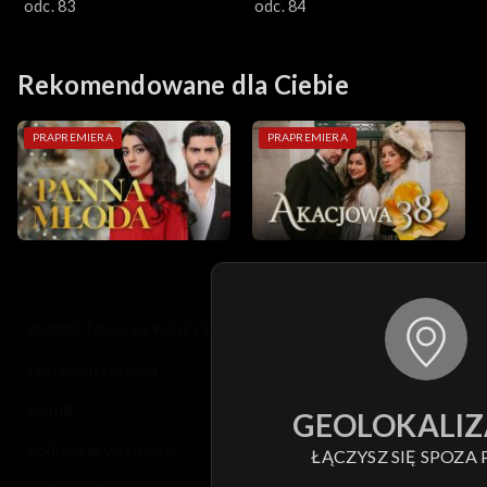
Kösem
odc. 83
Kösem
odc. 84
Rekomendowane dla Ciebie
PRAPREMIERA
PRAPREMIERA
© 2026 Telewizja Polska S.A. w likwidacji
regulamin serwisu
cennik
GEOLOKALIZ
polityka prywatności
ŁĄCZYSZ SIĘ SPOZA 