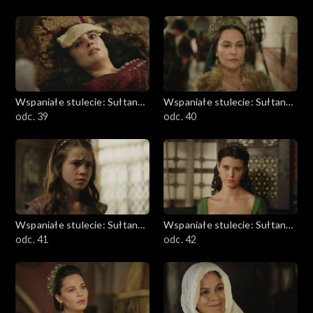
Wspaniałe stulecie: Sułtanka
Wspaniałe stulecie: Sułtanka
Kösem
odc. 39
Kösem
odc. 40
Wspaniałe stulecie: Sułtanka
Wspaniałe stulecie: Sułtanka
Kösem
odc. 41
Kösem
odc. 42