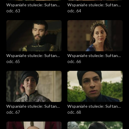
Wspaniałe stulecie: Sułtanka
Wspaniałe stulecie: Sułtanka
Kösem
odc. 63
Kösem
odc. 64
Wspaniałe stulecie: Sułtanka
Wspaniałe stulecie: Sułtanka
Kösem
odc. 65
Kösem
odc. 66
Wspaniałe stulecie: Sułtanka
Wspaniałe stulecie: Sułtanka
Kösem
odc. 67
Kösem
odc. 68