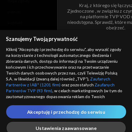
moje zgody
Kraj, z którego się łączys
Zjednoczone , w związku z czy
pomoc
na platformie TVP VOD
nieodstępna. Sprawdź, które m
kontakt
obejrzeć.
voucher
Szanujemy Twoją prywatność
Nie pokazuj pon
dostępność
Kliknij "Akceptuję i przechodzę do serwisu", aby wyrazić zgody
na korzystanie z technologii automatycznego śledzenia i
informacje o dostawcy usług
ANULUJ
SP
zbierania danych, dostęp do informacji na Twoim urządzeniu
końcowym i ich przechowywanie oraz na przetwarzanie
Twoich danych osobowych przez nas, czyli Telewizję Polską
S.A. w likwidacji (zwaną dalej również „TVP”),
Zaufanych
Partnerów z IAB* (1201 firm)
oraz pozostałych
Zaufanych
Partnerów TVP (93 firm)
, w celach marketingowych (w tym do
zautomatyzowanego dopasowania reklam do Twoich
zainteresowań i mierzenia ich skuteczności) i pozostałych,
które wskazujemy poniżej, a także zgody na udostępnianie
Akceptuję i przechodzę do serwisu
przez nas identyfikatora PPID do Google.
Twoje dane osobowe zbierane podczas odwiedzania przez
Ustawienia zaawansowane
Ciebie naszych
poszczególnych serwisów
zwanych dalej