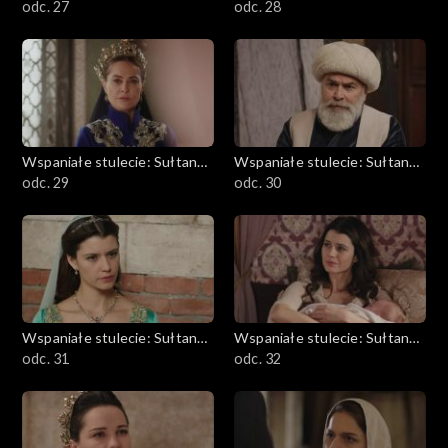
Kösem
odc. 27
Kösem
odc. 28
Wspaniałe stulecie: Sułtanka
Wspaniałe stulecie: Sułtanka
Kösem
odc. 29
Kösem
odc. 30
Wspaniałe stulecie: Sułtanka
Wspaniałe stulecie: Sułtanka
Kösem
odc. 31
Kösem
odc. 32