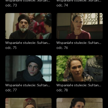
Wspaniałe stulecie: Sułtanka
Wspaniałe stulecie: Sułtanka
Kösem
odc. 73
Kösem
odc. 74
Wspaniałe stulecie: Sułtanka
Wspaniałe stulecie: Sułtanka
Kösem
odc. 75
Kösem
odc. 76
Wspaniałe stulecie: Sułtanka
Wspaniałe stulecie: Sułtanka
Kösem
odc. 77
Kösem
odc. 78