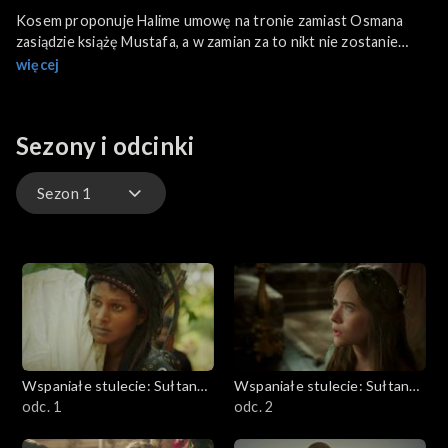
Kosem proponuje Halime umowę na tronie zamiast Osmana
zasiądzie książę Mustafa, a w zamian za to nikt nie zostanie
stracony. Osman nie może się pogodzić z decyzją macochy i ma
więcej
do niej żal. Cennet kalfa odradza sułtance Kosem zawieranie
umów z bezwzględną Halime. Ostatecznie władzę obejmuje
przerażony książę Mustafa.
Sezony i odcinki
Sezon 1
Sezon 1
Sezon 2
Wspaniałe stulecie: Sułtanka
Wspaniałe stulecie: Sułtanka
Kösem
odc. 1
Kösem
odc. 2