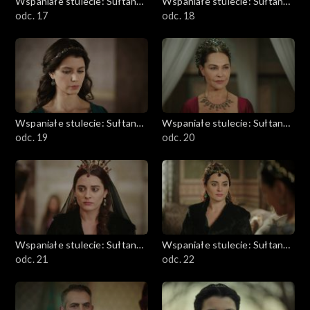
Wspaniałe stulecie: Sułtanka
Wspaniałe stulecie: Sułtanka
Kösem
odc. 17
Kösem
odc. 18
Wspaniałe stulecie: Sułtanka
Wspaniałe stulecie: Sułtanka
Kösem
odc. 19
Kösem
odc. 20
Wspaniałe stulecie: Sułtanka
Wspaniałe stulecie: Sułtanka
Kösem
odc. 21
Kösem
odc. 22