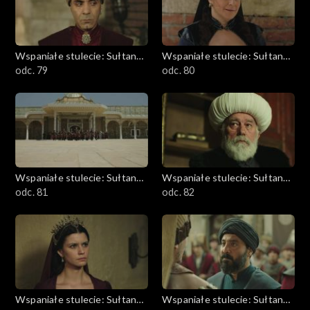
Wspaniałe stulecie: Sułtanka
Wspaniałe stulecie: Sułtanka
Kösem
odc. 79
Kösem
odc. 80
Wspaniałe stulecie: Sułtanka
Wspaniałe stulecie: Sułtanka
Kösem
odc. 81
Kösem
odc. 82
Wspaniałe stulecie: Sułtanka
Wspaniałe stulecie: Sułtanka