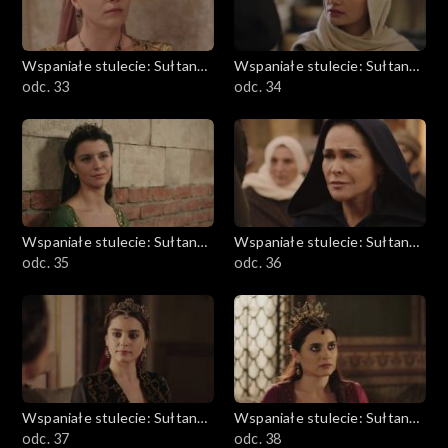
Wspaniałe stulecie: Sułtanka
Wspaniałe stulecie: Sułtanka
Kösem
odc. 33
Kösem
odc. 34
Wspaniałe stulecie: Sułtanka
Wspaniałe stulecie: Sułtanka
Kösem
odc. 35
Kösem
odc. 36
Wspaniałe stulecie: Sułtanka
Wspaniałe stulecie: Sułtanka
Kösem
odc. 37
Kösem
odc. 38