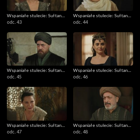
Wspaniałe stulecie: Sułtanka
Wspaniałe stulecie: Sułtanka
Kösem
odc. 43
Kösem
odc. 44
Wspaniałe stulecie: Sułtanka
Wspaniałe stulecie: Sułtanka
Kösem
odc. 45
Kösem
odc. 46
Wspaniałe stulecie: Sułtanka
Wspaniałe stulecie: Sułtanka
Kösem
odc. 47
Kösem
odc. 48