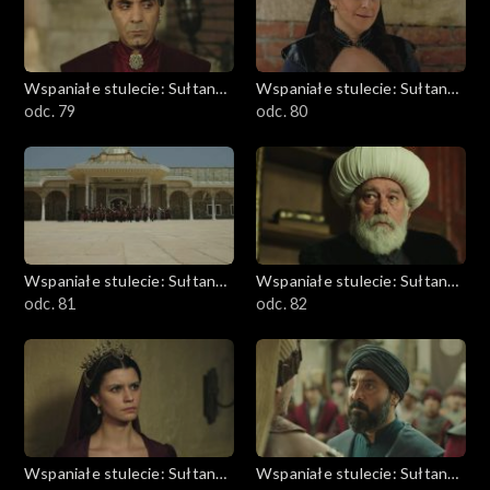
Wspaniałe stulecie: Sułtanka
Wspaniałe stulecie: Sułtanka
Kösem
odc. 79
Kösem
odc. 80
Wspaniałe stulecie: Sułtanka
Wspaniałe stulecie: Sułtanka
Kösem
odc. 81
Kösem
odc. 82
Wspaniałe stulecie: Sułtanka
Wspaniałe stulecie: Sułtanka