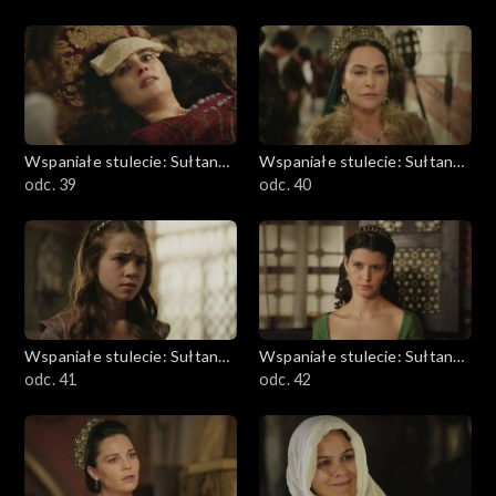
Wspaniałe stulecie: Sułtanka
Wspaniałe stulecie: Sułtanka
Kösem
odc. 39
Kösem
odc. 40
Wspaniałe stulecie: Sułtanka
Wspaniałe stulecie: Sułtanka
Kösem
odc. 41
Kösem
odc. 42