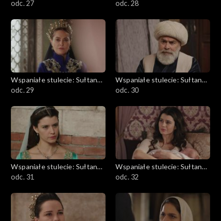
Kösem
odc. 27
Kösem
odc. 28
Wspaniałe stulecie: Sułtanka
Wspaniałe stulecie: Sułtanka
Kösem
odc. 29
Kösem
odc. 30
Wspaniałe stulecie: Sułtanka
Wspaniałe stulecie: Sułtanka
Kösem
odc. 31
Kösem
odc. 32