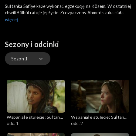
Sułtanka Safiye każe wykonać egzekucję na Kösem. W ostatniej
chwili Bülbül ratuje jej życie. Zrozpaczony Ahmed szuka ciała
ukochanej w zalanym krwią pałacu. Sułtanka Safiye trafia do
więcej
lochu. Ahmed odnajduje Kösem i swoich synów w domu ubogiej
kobiety, która pomogła sułtance. Jest wdzięczny, że Kösem
zajęła się jego osieroconym synem Osmanem.
Sezony i odcinki
Sezon 1
Sezon 1
Sezon 2
Wspaniałe stulecie: Sułtanka
Wspaniałe stulecie: Sułtanka
Kösem
odc. 1
Kösem
odc. 2