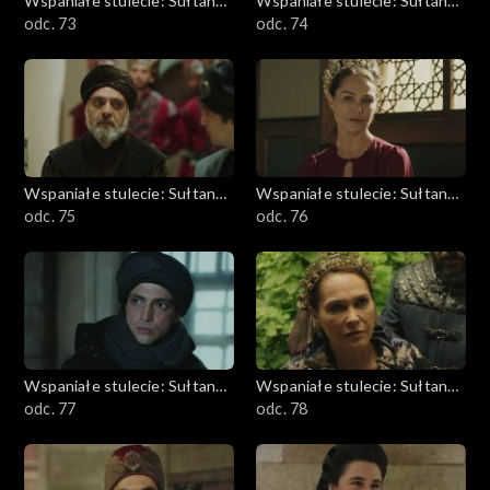
Wspaniałe stulecie: Sułtanka
Wspaniałe stulecie: Sułtanka
Kösem
odc. 73
Kösem
odc. 74
Wspaniałe stulecie: Sułtanka
Wspaniałe stulecie: Sułtanka
Kösem
odc. 75
Kösem
odc. 76
Wspaniałe stulecie: Sułtanka
Wspaniałe stulecie: Sułtanka
Kösem
odc. 77
Kösem
odc. 78