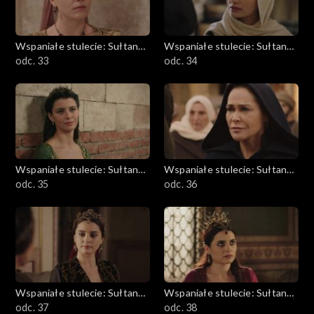
Wspaniałe stulecie: Sułtanka
Wspaniałe stulecie: Sułtanka
Kösem
odc. 33
Kösem
odc. 34
Wspaniałe stulecie: Sułtanka
Wspaniałe stulecie: Sułtanka
Kösem
odc. 35
Kösem
odc. 36
Wspaniałe stulecie: Sułtanka
Wspaniałe stulecie: Sułtanka
Kösem
odc. 37
Kösem
odc. 38