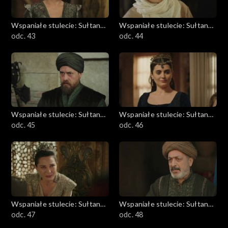
Wspaniałe stulecie: Sułtanka
Wspaniałe stulecie: Sułtanka
Kösem
odc. 43
Kösem
odc. 44
Wspaniałe stulecie: Sułtanka
Wspaniałe stulecie: Sułtanka
Kösem
odc. 45
Kösem
odc. 46
Wspaniałe stulecie: Sułtanka
Wspaniałe stulecie: Sułtanka
Kösem
odc. 47
Kösem
odc. 48