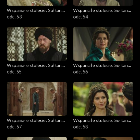
Wspaniałe stulecie: Sułtanka
Wspaniałe stulecie: Sułtanka
Kösem
odc. 53
Kösem
odc. 54
Wspaniałe stulecie: Sułtanka
Wspaniałe stulecie: Sułtanka
Kösem
odc. 55
Kösem
odc. 56
Wspaniałe stulecie: Sułtanka
Wspaniałe stulecie: Sułtanka
Kösem
odc. 57
Kösem
odc. 58