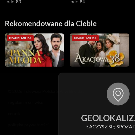
Kösem
odc. 83
Kösem
odc. 84
Rekomendowane dla Ciebie
PRAPREMIERA
PRAPREMIERA
© 2026 Telewizja Polska S.A. w likwidacji
regulamin serwisu
cennik
GEOLOKALIZ
polityka prywatności
ŁĄCZYSZ SIĘ SPOZA 