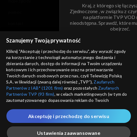
moje zgody
Kraj, z którego się łączys
Zjednoczone , w związku z czy
pomoc
na platformie TVP VOD
nieodstępna. Sprawdź, które m
kontakt
obejrzeć.
voucher
Szanujemy Twoją prywatność
Nie pokazuj pon
dostępność
Kliknij "Akceptuję i przechodzę do serwisu", aby wyrazić zgody
na korzystanie z technologii automatycznego śledzenia i
informacje o dostawcy usług
ANULUJ
SP
zbierania danych, dostęp do informacji na Twoim urządzeniu
końcowym i ich przechowywanie oraz na przetwarzanie
Twoich danych osobowych przez nas, czyli Telewizję Polską
S.A. w likwidacji (zwaną dalej również „TVP”),
Zaufanych
Partnerów z IAB* (1201 firm)
oraz pozostałych
Zaufanych
Partnerów TVP (93 firm)
, w celach marketingowych (w tym do
zautomatyzowanego dopasowania reklam do Twoich
zainteresowań i mierzenia ich skuteczności) i pozostałych,
które wskazujemy poniżej, a także zgody na udostępnianie
Akceptuję i przechodzę do serwisu
przez nas identyfikatora PPID do Google.
Twoje dane osobowe zbierane podczas odwiedzania przez
Ustawienia zaawansowane
Ciebie naszych
poszczególnych serwisów
zwanych dalej