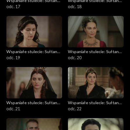
Wspaniałe stulecie: Sułtanka
Wspaniałe stulecie: Sułtanka
Kösem
odc. 17
Kösem
odc. 18
Wspaniałe stulecie: Sułtanka
Wspaniałe stulecie: Sułtanka
Kösem
odc. 19
Kösem
odc. 20
Wspaniałe stulecie: Sułtanka
Wspaniałe stulecie: Sułtanka
Kösem
odc. 21
Kösem
odc. 22