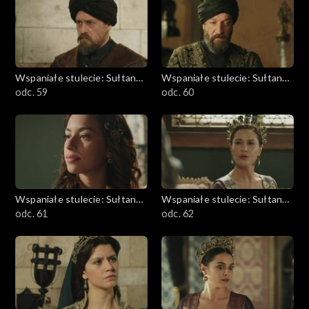
Wspaniałe stulecie: Sułtanka
Wspaniałe stulecie: Sułtanka
Kösem
odc. 59
Kösem
odc. 60
Wspaniałe stulecie: Sułtanka
Wspaniałe stulecie: Sułtanka
Kösem
odc. 61
Kösem
odc. 62