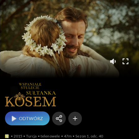
Wspaniałe st
ODTWÓRZ
2015
Turcja
telenowele
47m
Sezon 1, odc. 40