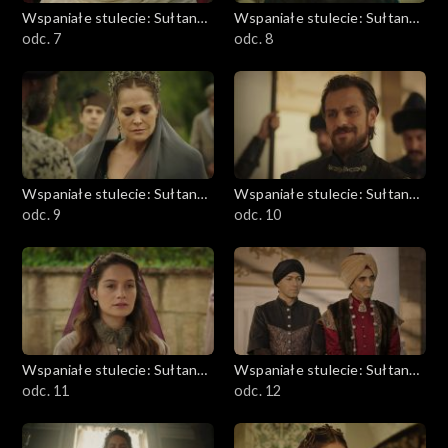
Wspaniałe stulecie: Sułtanka
Wspaniałe stulecie: Sułtanka
Kösem
odc. 7
Kösem
odc. 8
Wspaniałe stulecie: Sułtanka
Wspaniałe stulecie: Sułtanka
Kösem
odc. 9
Kösem
odc. 10
Wspaniałe stulecie: Sułtanka
Wspaniałe stulecie: Sułtanka
Kösem
odc. 11
Kösem
odc. 12