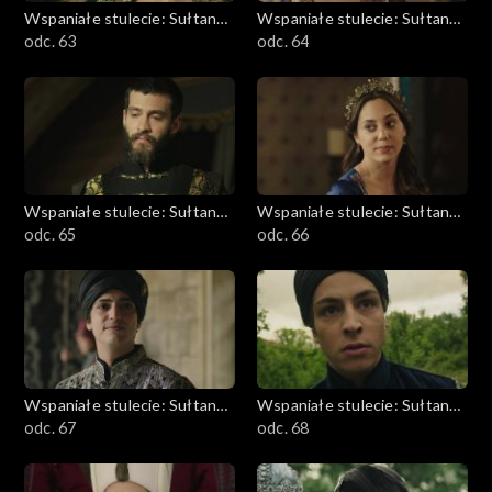
Wspaniałe stulecie: Sułtanka
Wspaniałe stulecie: Sułtanka
Kösem
odc. 63
Kösem
odc. 64
Wspaniałe stulecie: Sułtanka
Wspaniałe stulecie: Sułtanka
Kösem
odc. 65
Kösem
odc. 66
Wspaniałe stulecie: Sułtanka
Wspaniałe stulecie: Sułtanka
Kösem
odc. 67
Kösem
odc. 68