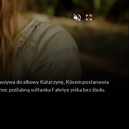
ie wzywa do alkowy Katarzynę, Kösem postanawia
oc poślubną sułtanka Fahriye znika bez śladu.