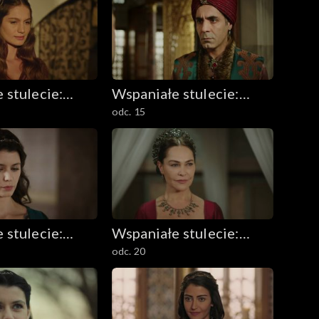
 stulecie:
Wspaniałe stulecie:
odc. 15
 Kösem
Sułtanka Kösem
 stulecie:
Wspaniałe stulecie:
odc. 20
 Kösem
Sułtanka Kösem