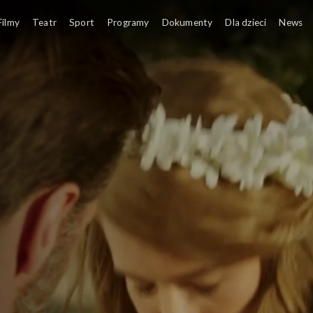
ulecie: Sułtanka Kösem
Filmy
Teatr
Sport
Programy
Dokumenty
Dla dzieci
News