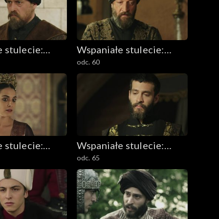
 stulecie:
Wspaniałe stulecie:
odc. 60
 Kösem
Sułtanka Kösem
 stulecie:
Wspaniałe stulecie:
odc. 65
 Kösem
Sułtanka Kösem