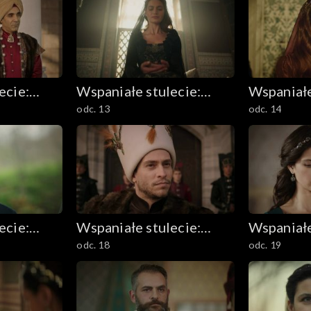
ecie:
Wspaniałe stulecie:
Wspaniałe
odc. 13
odc. 14
m
Sułtanka Kösem
Sułtanka
ecie:
Wspaniałe stulecie:
Wspaniałe
odc. 18
odc. 19
m
Sułtanka Kösem
Sułtanka