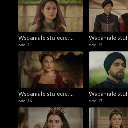
Wspaniałe stulecie:
Wspaniałe stul
odc. 11
odc. 12
Sułtanka Kösem
Sułtanka Köse
Wspaniałe stulecie:
Wspaniałe stul
odc. 16
odc. 17
Sułtanka Kösem
Sułtanka Köse