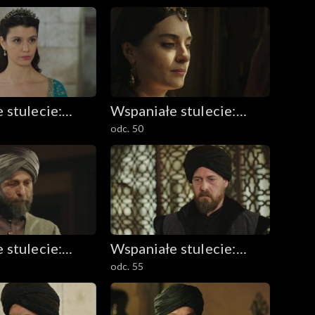
 stulecie:
Wspaniałe stulecie:
odc. 50
 Kösem
Sułtanka Kösem
 stulecie:
Wspaniałe stulecie:
odc. 55
 Kösem
Sułtanka Kösem