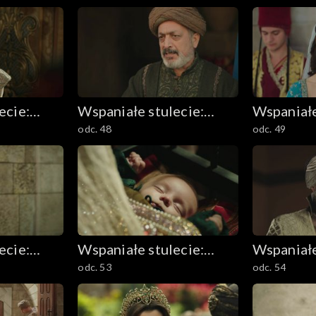
ecie:
Wspaniałe stulecie:
Wspaniałe
odc. 48
odc. 49
m
Sułtanka Kösem
Sułtanka
ecie:
Wspaniałe stulecie:
Wspaniałe
odc. 53
odc. 54
m
Sułtanka Kösem
Sułtanka