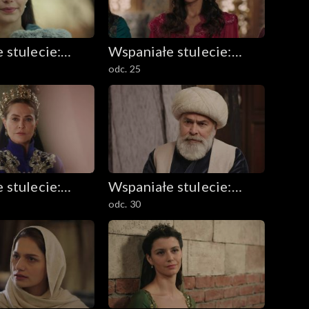
 stulecie:
Wspaniałe stulecie:
odc. 25
 Kösem
Sułtanka Kösem
 stulecie:
Wspaniałe stulecie:
odc. 30
 Kösem
Sułtanka Kösem