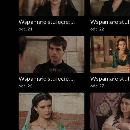
Wspaniałe stulecie:
Wspaniałe stul
odc. 21
odc. 22
Sułtanka Kösem
Sułtanka Köse
Wspaniałe stulecie:
Wspaniałe stul
odc. 26
odc. 27
Sułtanka Kösem
Sułtanka Köse