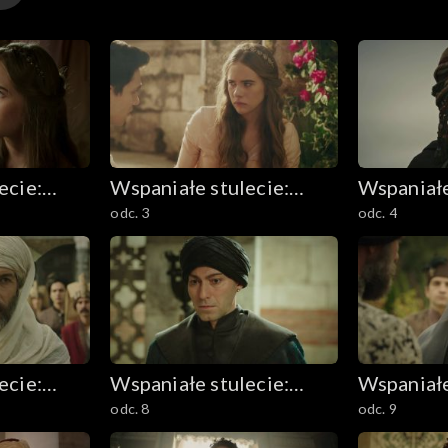
ecie:
Wspaniałe stulecie:
Wspaniałe
odc. 3
odc. 4
m
Sułtanka Kösem
Sułtanka
ecie:
Wspaniałe stulecie:
Wspaniałe
odc. 8
odc. 9
m
Sułtanka Kösem
Sułtanka