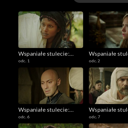
Sezon 1
Sezon 2
Wspaniałe stulecie:
Wspaniałe stul
odc. 1
odc. 2
Sułtanka Kösem
Sułtanka Köse
Wspaniałe stulecie:
Wspaniałe stul
odc. 6
odc. 7
Sułtanka Kösem
Sułtanka Köse