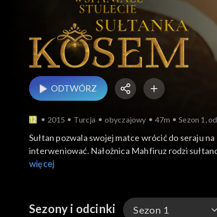
ODTWÓRZ
2015
Turcja
obyczajowy
47m
Sezon 1, od
Sułtan pozwala swojej matce wrócić do seraju n
interweniować. Nałożnica Mahfiruz rodzi sułtano
więcej
Sezony i odcinki
Sezon 1