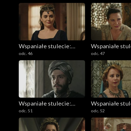
Wspaniałe stulecie:
Wspaniałe stul
odc. 46
odc. 47
Sułtanka Kösem
Sułtanka Köse
Wspaniałe stulecie:
Wspaniałe stul
odc. 51
odc. 52
Sułtanka Kösem
Sułtanka Köse