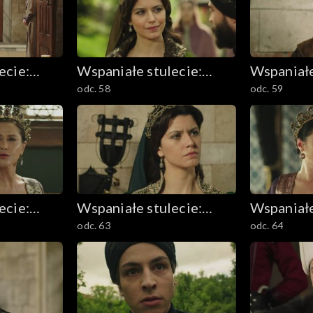
ecie:
Wspaniałe stulecie:
Wspaniałe
odc. 58
odc. 59
m
Sułtanka Kösem
Sułtanka
ecie:
Wspaniałe stulecie:
Wspaniałe
odc. 63
odc. 64
m
Sułtanka Kösem
Sułtanka