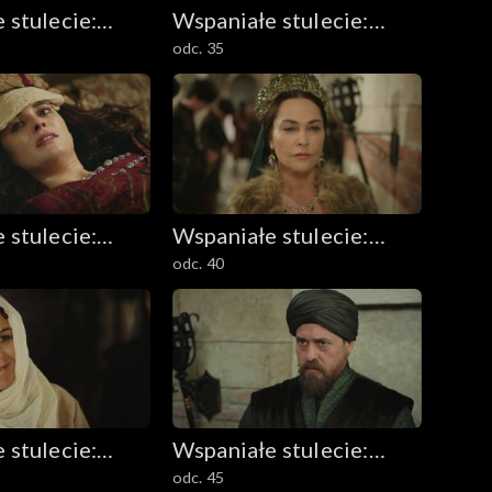
 stulecie:
Wspaniałe stulecie:
odc. 35
 Kösem
Sułtanka Kösem
 stulecie:
Wspaniałe stulecie:
odc. 40
 Kösem
Sułtanka Kösem
 stulecie:
Wspaniałe stulecie:
odc. 45
 Kösem
Sułtanka Kösem