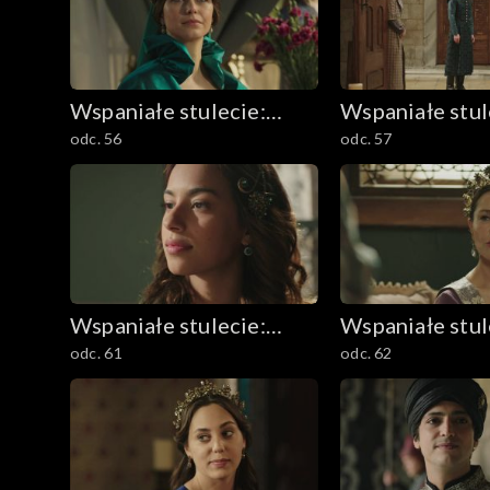
Wspaniałe stulecie:
Wspaniałe stul
odc. 56
odc. 57
Sułtanka Kösem
Sułtanka Köse
Wspaniałe stulecie:
Wspaniałe stul
odc. 61
odc. 62
Sułtanka Kösem
Sułtanka Köse