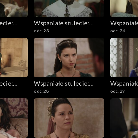
ecie:
Wspaniałe stulecie:
Wspaniałe
odc. 23
odc. 24
m
Sułtanka Kösem
Sułtanka
ecie:
Wspaniałe stulecie:
Wspaniałe
odc. 28
odc. 29
m
Sułtanka Kösem
Sułtanka