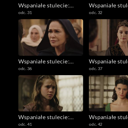
Wspaniałe stulecie:
Wspaniałe stul
odc. 31
odc. 32
Sułtanka Kösem
Sułtanka Köse
Wspaniałe stulecie:
Wspaniałe stul
odc. 36
odc. 37
Sułtanka Kösem
Sułtanka Köse
Wspaniałe stulecie:
Wspaniałe stul
odc. 41
odc. 42
Sułtanka Kösem
Sułtanka Köse