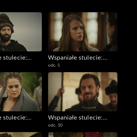
 stulecie:
Wspaniałe stulecie:
odc. 5
 Kösem
Sułtanka Kösem
 stulecie:
Wspaniałe stulecie:
odc. 10
 Kösem
Sułtanka Kösem