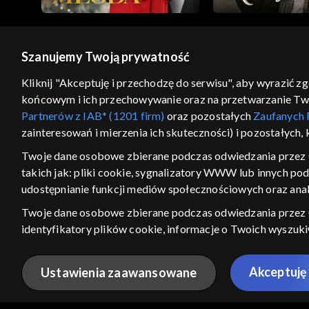
Szanujemy Twoją prywatność
© 2026 Telewizja Polska S.A. w likwidacji
Kliknij "Akceptuję i przechodzę do serwisu", aby wyrazić z
końcowym i ich przechowywanie oraz na przetwarzanie Twoic
regulamin serwisu
cennik
polityka prywatności
Partnerów z IAB* (1201 firm)
oraz pozostałych
Zaufanych 
GEOLOKALIZA
zainteresowań i mierzenia ich skuteczności) i pozostałych,
ŁĄCZYSZ SIĘ SPOZA PO
Twoje dane osobowe zbierane podczas odwiedzania przez 
takich jak: pliki cookie, sygnalizatory WWW lub innych po
Kraj, z którego się łączysz, to Stan
w związku z czym część tytułów na
udostępnianie funkcji mediów społecznościowych oraz anal
VOD może być nieodstępna. Spr
Twoje dane osobowe zbierane podczas odwiedzania przez
materiały możesz obejr
identyfikatory plików cookie, informacje o Twoich wyszuk
pozostałych
Zaufanych Partnerów TVP
dla realizacji nast
Nie pokazuj ponow
wyboru spersonalizowanych reklam, tworzenia profilu sper
Akceptuję 
Ustawienia zaawansowane
wydajności reklam, pomiaru wydajności treści, stosowania
ANULUJ
SPR
bezpieczeństwa, zapobiegania oszustwom i usuwania błędów,