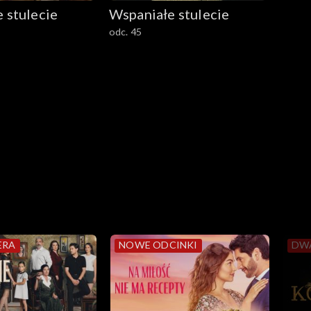
 stulecie
Wspaniałe stulecie
odc. 45
ERA
NOWE ODCINKI
DW