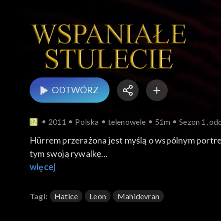
ODTWÓRZ
2011
Polska
telenowele
51m
Sezon 1, odc
Hürrem przerażona jest myślą o wspólnym portre
tym swoją rywalkę...
więcej
Tagi:
Hatice
Leon
Mahidevran