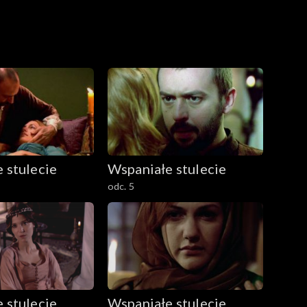
 stulecie
Wspaniałe stulecie
odc. 5
 stulecie
Wspaniałe stulecie