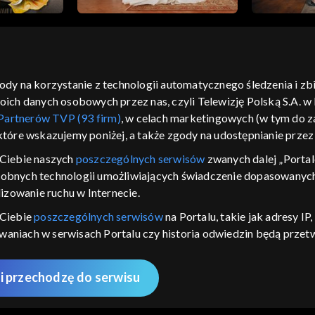
gody na korzystanie z technologii automatycznego śledzenia i z
h danych osobowych przez nas, czyli Telewizję Polską S.A. w l
moje zgody
pomoc
kontakt
voucher
dostępno
Partnerów TVP (93 firm)
, w celach marketingowych (w tym do
CJA
 które wskazujemy poniżej, a także zgody na udostępnianie prze
LSKI
Ciebie naszych
poszczególnych serwisów
zwanych dalej „Portal
dobnych technologii umożliwiających świadczenie dopasowanych i
y Zjednoczone ,
 platformie TVP
izowanie ruchu w Internecie.
awdź, które
 Ciebie
poszczególnych serwisów
na Portalu, takie jak adresy I
zeć.
iwaniach w serwisach Portalu czy historia odwiedzin będą prze
ępujących celów i funkcji: przechowywania informacji na urządz
nie
sonalizowanych reklam, tworzenia profilu spersonalizowanych t
i przechodzę do serwisu
 badań rynkowych w celu generowania opinii odbiorców, opraco
AWDŹ
 technicznego dostarczania reklam lub treści, dopasowywania i