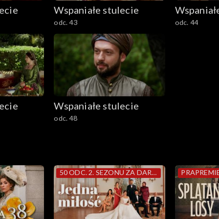
ecie
Wspaniałe stulecie
Wspaniałe
odc. 43
odc. 44
ecie
Wspaniałe stulecie
odc. 48
50 ODC. 2. SEZONU ZA DARMO
PRAPREMI