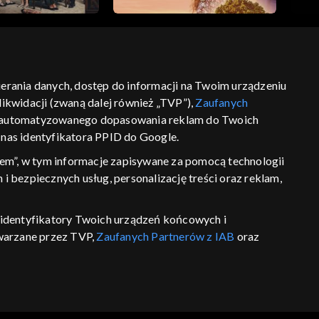
bierania danych, dostęp do informacji na Twoim urządzeniu
ikwidacji (zwaną dalej również „TVP”),
Zaufanych
ść
informacje o dostawcy usług
 zautomatyzowanego dopasowania reklam do Twoich
z nas identyfikatora PPID do Google.
em”, w tym informacje zapisywane za pomocą technologii
 bezpiecznych usług, personalizację treści oraz reklam,
P, identyfikatory Twoich urządzeń końcowych i
twarzane przez TVP,
Zaufanych Partnerów z IAB
oraz
eniu lub dostęp do nich, wyboru podstawowych reklam,
reści, wyboru spersonalizowanych treści, pomiaru
wywania i ulepszania produktów, zapewnienia
 połączenia źródeł danych offline, łączenia różnych