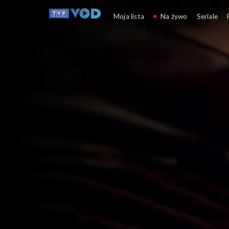
Wspaniałe stulecie
Moja lista
Na żywo
Seriale