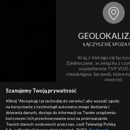
© 2026 Telewizja Polska S.A. w likwidacji
regulamin serwisu
cennik
GEOLOKALIZ
polityka prywatności
ŁĄCZYSZ SIĘ SPOZA 
moje zgody
Kraj, z którego się łączys
Zjednoczone , w związku z czy
pomoc
na platformie TVP VOD
nieodstępna. Sprawdź, które m
kontakt
obejrzeć.
voucher
Szanujemy Twoją prywatność
Nie pokazuj pon
dostępność
Kliknij "Akceptuję i przechodzę do serwisu", aby wyrazić zgody
na korzystanie z technologii automatycznego śledzenia i
informacje o dostawcy usług
ANULUJ
SP
zbierania danych, dostęp do informacji na Twoim urządzeniu
końcowym i ich przechowywanie oraz na przetwarzanie
Twoich danych osobowych przez nas, czyli Telewizję Polską
S.A. w likwidacji (zwaną dalej również „TVP”),
Zaufanych