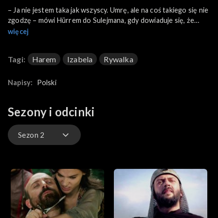
– Ja nie jestem taka jak wszyscy. Umrę, ale na coś takiego się nie
zgodzę – mówi Hürrem do Sulejmana, gdy dowiaduje się, że
Izabela będzie mieszkać w haremie. Sułtanka zamierza wziąć
więcej
sprawy w swoje ręce i raz na zawsze pozbyć się rywalki…
Tagi:
Harem
Izabela
Rywalka
Napisy:
Polski
Sezony i odcinki
Sezon 2
Sezon 1
Sezon 2
Sezon 3