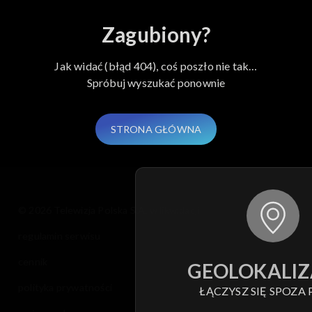
Zagubiony?
Jak widać (błąd 404), coś poszło nie tak…
Spróbuj wyszukać ponownie
STRONA GŁÓWNA
© 2026 Telewizja Polska S.A. w likwidacji
regulamin serwisu
cennik
GEOLOKALIZ
polityka prywatności
ŁĄCZYSZ SIĘ SPOZA 