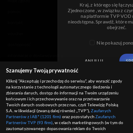
moje zgody
Kraj, z którego się łączys
Zjednoczone , w związku z czy
pomoc
na platformie TVP VOD
nieodstępna. Sprawdź, które m
kontakt
obejrzeć.
voucher
Nie pokazuj pon
dostępność
informacje o dostawcy usług
ANULUJ
SP
Szanujemy Twoją prywatność
Kliknij "Akceptuję i przechodzę do serwisu", aby wyrazić zgody
na korzystanie z technologii automatycznego śledzenia i
zbierania danych, dostęp do informacji na Twoim urządzeniu
końcowym i ich przechowywanie oraz na przetwarzanie
Twoich danych osobowych przez nas, czyli Telewizję Polską
S.A. w likwidacji (zwaną dalej również „TVP”),
Zaufanych
Partnerów z IAB* (1201 firm)
oraz pozostałych
Zaufanych
Partnerów TVP (93 firm)
, w celach marketingowych (w tym do
zautomatyzowanego dopasowania reklam do Twoich