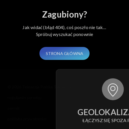
Zagubiony?
Jak widać (błąd 404), coś poszło nie tak…
Spróbuj wyszukać ponownie
STRONA GŁÓWNA
© 2026 Telewizja Polska S.A. w likwidacji
regulamin serwisu
cennik
GEOLOKALIZ
polityka prywatności
ŁĄCZYSZ SIĘ SPOZA 