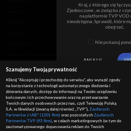
moje zgody
Kraj, z którego się łączys
Zjednoczone , w związku z czy
pomoc
na platformie TVP VOD
nieodstępna. Sprawdź, które m
kontakt
obejrzeć.
voucher
Nie pokazuj pon
dostępność
informacje o dostawcy usług
ANULUJ
SP
Szanujemy Twoją prywatność
Kliknij "Akceptuję i przechodzę do serwisu", aby wyrazić zgody
na korzystanie z technologii automatycznego śledzenia i
zbierania danych, dostęp do informacji na Twoim urządzeniu
końcowym i ich przechowywanie oraz na przetwarzanie
Twoich danych osobowych przez nas, czyli Telewizję Polską
S.A. w likwidacji (zwaną dalej również „TVP”),
Zaufanych
Partnerów z IAB* (1201 firm)
oraz pozostałych
Zaufanych
Partnerów TVP (93 firm)
, w celach marketingowych (w tym do
zautomatyzowanego dopasowania reklam do Twoich