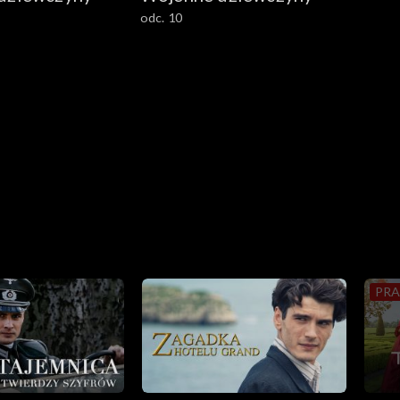
odc. 10
PRA