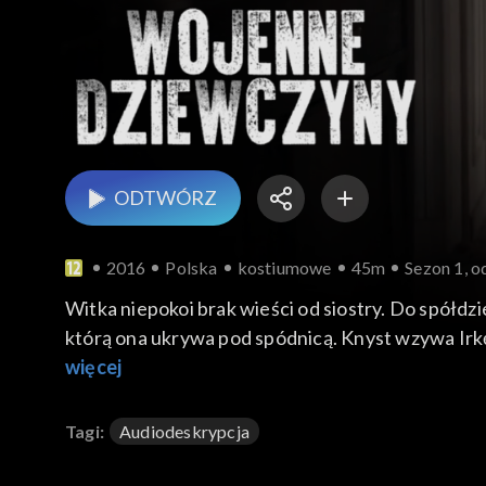
ODTWÓRZ
2016
Polska
kostiumowe
45m
Sezon 1, o
Witka niepokoi brak wieści od siostry. Do spółd
którą ona ukrywa pod spódnicą. Knyst wzywa Irkę,
Tomaszowa, Ewka i Witek jadą sprawdzić sytuacj
więcej
Tagi:
Audiodeskrypcja