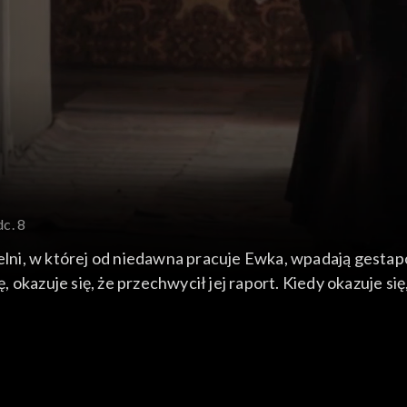
dc. 8
zielni, w której od niedawna pracuje Ewka, wpadają gest
 okazuje się, że przechwycił jej raport. Kiedy okazuje si
ę.