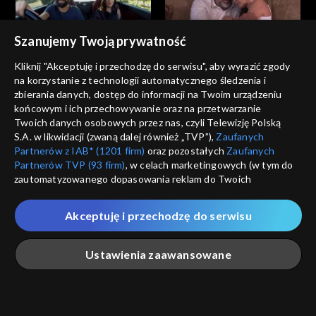
Szanujemy Twoją prywatność
Winnice miłości
Winnice miłości
Kliknij "Akceptuję i przechodzę do serwisu", aby wyrazić zgody
odc. 436
odc. 435
na korzystanie z technologii automatycznego śledzenia i
zbierania danych, dostęp do informacji na Twoim urządzeniu
końcowym i ich przechowywanie oraz na przetwarzanie
Twoich danych osobowych przez nas, czyli Telewizję Polską
S.A. w likwidacji (zwaną dalej również „TVP”),
Zaufanych
Partnerów z IAB* (1201 firm)
oraz pozostałych
Zaufanych
Partnerów TVP (93 firm)
, w celach marketingowych (w tym do
zautomatyzowanego dopasowania reklam do Twoich
Winnice miłości
Winnice miłości
zainteresowań i mierzenia ich skuteczności) i pozostałych,
odc. 434
odc. 433
które wskazujemy poniżej, a także zgody na udostępnianie
Akceptuję i przechodzę do serwisu
przez nas identyfikatora PPID do Google.
Twoje dane osobowe zbierane podczas odwiedzania przez
Ustawienia zaawansowane
Ciebie naszych
poszczególnych serwisów
zwanych dalej
„Portalem”, w tym informacje zapisywane za pomocą
technologii takich jak: pliki cookie, sygnalizatory WWW lub
innych podobnych technologii umożliwiających świadczenie
Główna
Szukaj
Moja lista
Na żywo
Więcej
Winnice miłości
Winnice miłości
dopasowanych i bezpiecznych usług, personalizację treści