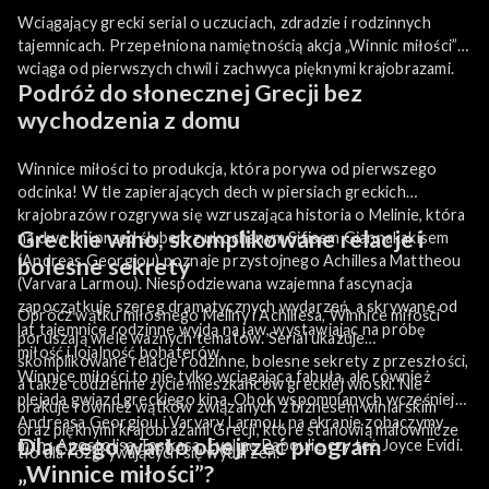
Wciągający grecki serial o uczuciach, zdradzie i rodzinnych
tajemnicach. Przepełniona namiętnością akcja „Winnic miłości”
wciąga od pierwszych chwil i zachwyca pięknymi krajobrazami.
Podróż do słonecznej Grecji bez
wychodzenia z domu
Winnice miłości to produkcja, która porywa od pierwszego
odcinka! W tle zapierających dech w piersiach greckich
krajobrazów rozgrywa się wzruszająca historia o Melinie, która
Greckie wino, skomplikowane relacje i
na dwa dni przed ślubem z ukochanym Sifisem Giannakakisem
(Andreas Georgiou) poznaje przystojnego Achillesa Mattheou
bolesne sekrety
(Varvara Larmou). Niespodziewana wzajemna fascynacja
zapoczątkuje szereg dramatycznych wydarzeń, a skrywane od
Oprócz wątku miłosnego Meliny i Achillesa, Winnice miłości
lat tajemnice rodzinne wyjdą na jaw, wystawiając na próbę
poruszają wiele ważnych tematów. Serial ukazuje
miłość i lojalność bohaterów.
skomplikowane relacje rodzinne, bolesne sekrety z przeszłości,
Winnice miłości to nie tylko wciągająca fabuła, ale również
a także codzienne życie mieszkańców greckiej wioski. Nie
plejada gwiazd greckiego kina. Obok wspomnianych wcześniej
brakuje również wątków związanych z biznesem winiarskim
Andreasa Georgiou i Varvary Larmou, na ekranie zobaczymy
oraz pięknymi krajobrazami Grecji, które stanowią malownicze
Dlaczego warto obejrzeć program
m.in.: Apostolisa Tosikasa, Evelinę Papoulię czy też Joyce Evidi.
tło dla rozgrywających się wydarzeń.
„Winnice miłości”?