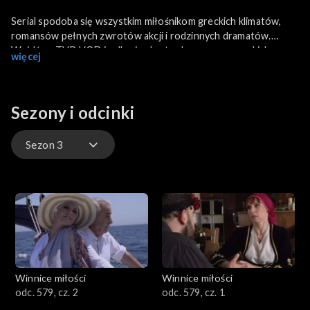
Serial spodoba się wszystkim miłośnikom greckich klimatów,
romansów pełnych zwrotów akcji i rodzinnych dramatów.
Wejdź na TVP VOD i odkryj sekrety skrywane w greckich
więcej
winnicach!
Sezony i odcinki
Sezon 3
Sezon 3
Sezon 2
Winnice miłości
Winnice miłości
odc. 579, cz. 2
odc. 579, cz. 1