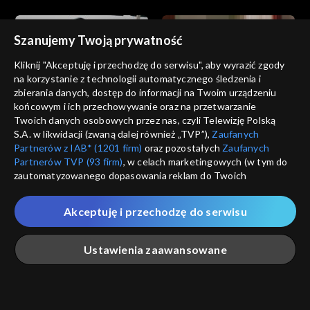
Szanujemy Twoją prywatność
Kliknij "Akceptuję i przechodzę do serwisu", aby wyrazić zgody
na korzystanie z technologii automatycznego śledzenia i
zbierania danych, dostęp do informacji na Twoim urządzeniu
Wichrowe wzgórze
Wichrowe wzgórze
końcowym i ich przechowywanie oraz na przetwarzanie
odc. 225
odc. 224
Twoich danych osobowych przez nas, czyli Telewizję Polską
S.A. w likwidacji (zwaną dalej również „TVP”),
Zaufanych
Partnerów z IAB* (1201 firm)
oraz pozostałych
Zaufanych
Partnerów TVP (93 firm)
, w celach marketingowych (w tym do
zautomatyzowanego dopasowania reklam do Twoich
zainteresowań i mierzenia ich skuteczności) i pozostałych,
które wskazujemy poniżej, a także zgody na udostępnianie
Akceptuję i przechodzę do serwisu
przez nas identyfikatora PPID do Google.
Wichrowe wzgórze
Wichrowe wzgórze
odc. 223
odc. 222
Twoje dane osobowe zbierane podczas odwiedzania przez
Ustawienia zaawansowane
Ciebie naszych
poszczególnych serwisów
zwanych dalej
„Portalem”, w tym informacje zapisywane za pomocą
technologii takich jak: pliki cookie, sygnalizatory WWW lub
innych podobnych technologii umożliwiających świadczenie
Główna
Szukaj
Moja lista
Na żywo
Więcej
dopasowanych i bezpiecznych usług, personalizację treści