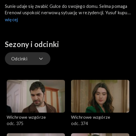
Sunie udaje się zwabić Gulce do swojego domu. Selma pomaga
Erenowi uspokoić nerwową sytuację w rezydencji. Yusuf kupuje
kwiaty dla żony. Zeynep próbuje przekonać Halila, by samotnie
więcej
nie szukał zemsty na Kursacie. Merve nie zna prawdy i cały czas
wierzy, że wróci do szkoły.
Sezony i odcinki
Odcinki
Odcinki
Wichrowe wzgórze
Wichrowe wzgórze
odc. 375
odc. 374