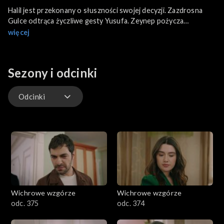
Halil jest przekonany o słuszności swojej decyzji. Zazdrosna
Gulce odtrąca życzliwe gesty Yusufa. Zeynep pożycza
pieniądze na swój projekt. Kursat okazuje się zachłannym
więcej
lichwiarzem. Zeynep zostaje okradziona.
Sezony i odcinki
Odcinki
Odcinki
Wichrowe wzgórze
Wichrowe wzgórze
odc. 375
odc. 374