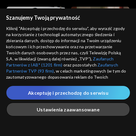
Szanujemy Twoją prywatność
Kliknij "Akceptuję i przechodzę do serwisu", aby wyrazić zgody
na korzystanie z technologii automatycznego śledzenia i
zbierania danych, dostęp do informacji na Twoim urządzeniu
Wichrowe wzgórze
Wichrowe wzgórze
końcowym i ich przechowywanie oraz na przetwarzanie
odc. 225
odc. 224
Twoich danych osobowych przez nas, czyli Telewizję Polską
S.A. w likwidacji (zwaną dalej również „TVP”),
Zaufanych
Partnerów z IAB* (1201 firm)
oraz pozostałych
Zaufanych
Partnerów TVP (93 firm)
, w celach marketingowych (w tym do
zautomatyzowanego dopasowania reklam do Twoich
zainteresowań i mierzenia ich skuteczności) i pozostałych,
które wskazujemy poniżej, a także zgody na udostępnianie
Akceptuję i przechodzę do serwisu
przez nas identyfikatora PPID do Google.
Wichrowe wzgórze
Wichrowe wzgórze
odc. 223
odc. 222
Twoje dane osobowe zbierane podczas odwiedzania przez
Ustawienia zaawansowane
Ciebie naszych
poszczególnych serwisów
zwanych dalej
„Portalem”, w tym informacje zapisywane za pomocą
technologii takich jak: pliki cookie, sygnalizatory WWW lub
innych podobnych technologii umożliwiających świadczenie
Główna
Szukaj
Moja lista
Na żywo
Więcej
dopasowanych i bezpiecznych usług, personalizację treści