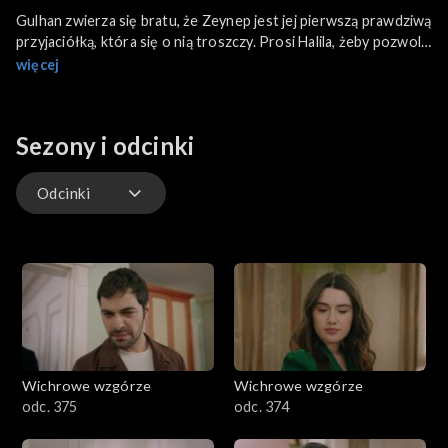
Gulhan zwierza się bratu, że Zeynep jest jej pierwszą prawdziwą
przyjaciółką, która się o nią troszczy. Prosi Halila, żeby pozwolił
się jej nią zajmować i ćwiczyć z Ayalą. Nevin mówi synowi, że
więcej
Gulhan potrzebuje pieniędzy. Yusuf o nic nie pyta i daje żonie
pieniądze. Gulce jest przerażona groźbami Tahira. Songul
próbuje zmusić Halila, żeby wyrzucił z domu Zeynep. Hakan
Sezony i odcinki
zaczyna się interesować Ferihą. Eren szuka agronoma, a Halil
podpowiada mu, żeby sprawdził uprawę lawendy.
Odcinki
Odcinki
Wichrowe wzgórze
Wichrowe wzgórze
odc. 375
odc. 374