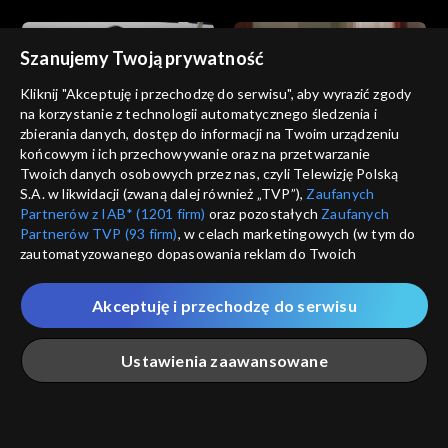
Szanujemy Twoją prywatność
Kliknij "Akceptuję i przechodzę do serwisu", aby wyrazić zgody
na korzystanie z technologii automatycznego śledzenia i
zbierania danych, dostęp do informacji na Twoim urządzeniu
Wichrowe wzgórze
Wichrowe wzgórze
końcowym i ich przechowywanie oraz na przetwarzanie
odc. 225
odc. 224
Twoich danych osobowych przez nas, czyli Telewizję Polską
S.A. w likwidacji (zwaną dalej również „TVP”),
Zaufanych
Partnerów z IAB* (1201 firm)
oraz pozostałych
Zaufanych
Partnerów TVP (93 firm)
, w celach marketingowych (w tym do
zautomatyzowanego dopasowania reklam do Twoich
zainteresowań i mierzenia ich skuteczności) i pozostałych,
które wskazujemy poniżej, a także zgody na udostępnianie
Akceptuję i przechodzę do serwisu
przez nas identyfikatora PPID do Google.
Wichrowe wzgórze
Wichrowe wzgórze
odc. 223
odc. 222
Twoje dane osobowe zbierane podczas odwiedzania przez
Ustawienia zaawansowane
Ciebie naszych
poszczególnych serwisów
zwanych dalej
„Portalem”, w tym informacje zapisywane za pomocą
technologii takich jak: pliki cookie, sygnalizatory WWW lub
innych podobnych technologii umożliwiających świadczenie
Główna
Szukaj
Moja lista
Na żywo
Więcej
dopasowanych i bezpiecznych usług, personalizację treści