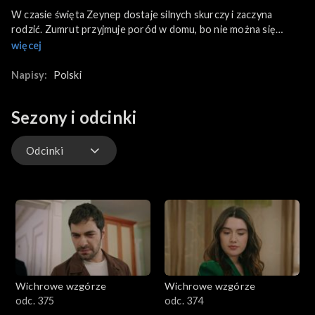
W czasie święta Zeynep dostaje silnych skurczy i zaczyna
rodzić. Zumrut przyjmuje poród w domu, bo nie można się
dostać do szpitala. Wszyscy są przerażeni, bo poród jest
więcej
skomplikowany, a Zeynep bardzo cierpi. Gulhan w końcu
dowiaduje się, czy ona i Tekin będą mogli adoptować dziecko.
Napisy:
Polski
Po latach w końcu Halil odczytuje list, który napisał do syna,
gdy ten był jeszcze w brzuchu matki.
Sezony i odcinki
Odcinki
Odcinki
Wichrowe wzgórze
Wichrowe wzgórze
odc. 375
odc. 374