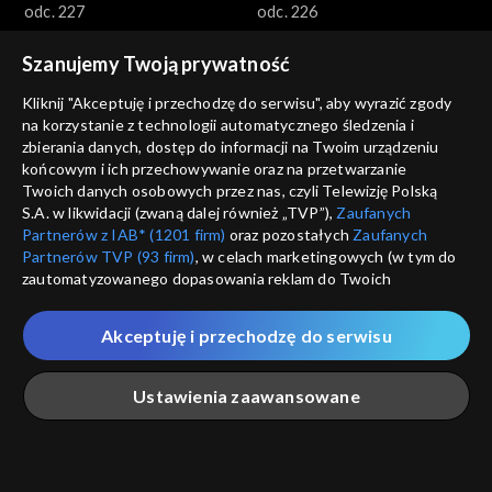
odc. 227
odc. 226
Szanujemy Twoją prywatność
Kliknij "Akceptuję i przechodzę do serwisu", aby wyrazić zgody
na korzystanie z technologii automatycznego śledzenia i
zbierania danych, dostęp do informacji na Twoim urządzeniu
końcowym i ich przechowywanie oraz na przetwarzanie
Wichrowe wzgórze
Wichrowe wzgórze
Twoich danych osobowych przez nas, czyli Telewizję Polską
odc. 225
odc. 224
S.A. w likwidacji (zwaną dalej również „TVP”),
Zaufanych
Partnerów z IAB* (1201 firm)
oraz pozostałych
Zaufanych
Partnerów TVP (93 firm)
, w celach marketingowych (w tym do
zautomatyzowanego dopasowania reklam do Twoich
zainteresowań i mierzenia ich skuteczności) i pozostałych,
które wskazujemy poniżej, a także zgody na udostępnianie
Akceptuję i przechodzę do serwisu
przez nas identyfikatora PPID do Google.
Wichrowe wzgórze
Wichrowe wzgórze
Twoje dane osobowe zbierane podczas odwiedzania przez
Ustawienia zaawansowane
odc. 223
odc. 222
Ciebie naszych
poszczególnych serwisów
zwanych dalej
„Portalem”, w tym informacje zapisywane za pomocą
technologii takich jak: pliki cookie, sygnalizatory WWW lub
innych podobnych technologii umożliwiających świadczenie
Główna
Szukaj
Moja lista
Na żywo
Więcej
dopasowanych i bezpiecznych usług, personalizację treści