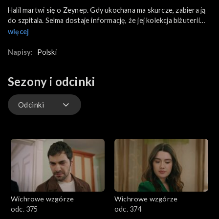
Halil martwi się o Zeynep. Gdy ukochana ma skurcze, zabiera ją
do szpitala. Selma dostaje informację, że jej kolekcja biżuterii
świetnie się sprzedała i firma zamawia u niej kolejny projekt.
więcej
Rodzina przygotowuje święto obfitości przed siewem, a Halil w
trosce o żonę organizuje jej opiekę medyczną w domu. Gulhan
Napisy:
Polski
boi się otworzyć list z informacją o tym, czy dostali zgodę na
adopcję dziecka. Zeynep znów ma skurcze, ale tym razem traci
Sezony i odcinki
przytomność.
Odcinki
Odcinki
Wichrowe wzgórze
Wichrowe wzgórze
odc. 375
odc. 374