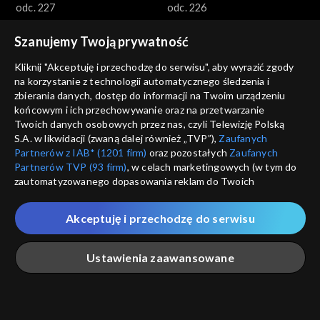
odc. 227
odc. 226
Szanujemy Twoją prywatność
Kliknij "Akceptuję i przechodzę do serwisu", aby wyrazić zgody
na korzystanie z technologii automatycznego śledzenia i
zbierania danych, dostęp do informacji na Twoim urządzeniu
końcowym i ich przechowywanie oraz na przetwarzanie
Wichrowe wzgórze
Wichrowe wzgórze
Twoich danych osobowych przez nas, czyli Telewizję Polską
odc. 225
odc. 224
S.A. w likwidacji (zwaną dalej również „TVP”),
Zaufanych
Partnerów z IAB* (1201 firm)
oraz pozostałych
Zaufanych
Partnerów TVP (93 firm)
, w celach marketingowych (w tym do
zautomatyzowanego dopasowania reklam do Twoich
zainteresowań i mierzenia ich skuteczności) i pozostałych,
które wskazujemy poniżej, a także zgody na udostępnianie
Akceptuję i przechodzę do serwisu
przez nas identyfikatora PPID do Google.
Wichrowe wzgórze
Wichrowe wzgórze
Twoje dane osobowe zbierane podczas odwiedzania przez
Ustawienia zaawansowane
odc. 223
odc. 222
Ciebie naszych
poszczególnych serwisów
zwanych dalej
„Portalem”, w tym informacje zapisywane za pomocą
technologii takich jak: pliki cookie, sygnalizatory WWW lub
innych podobnych technologii umożliwiających świadczenie
Główna
Szukaj
Moja lista
Na żywo
Więcej
dopasowanych i bezpiecznych usług, personalizację treści