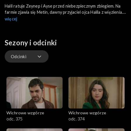
Halil ratuje Zeynep i Ayse przed niebezpiecznym zbiegiem. Na
farmie zjawia się Metin, dawny przyjaciel ojca Halila z więzienia.
Songül postanawia spotkać się z nim za plecami bratanka. Selma,
więcej
zraniona zachowaniem Erena, coraz bardziej oddala się
emocjonalnie od męża. Songül cieszy się z kłopotów Tulay.
Sezony i odcinki
Odcinki
Odcinki
Wichrowe wzgórze
Wichrowe wzgórze
odc. 375
odc. 374