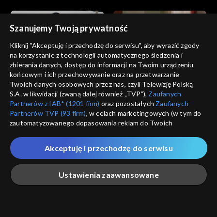
Szanujemy Twoją prywatność
Kliknij "Akceptuję i przechodzę do serwisu", aby wyrazić zgody
na korzystanie z technologii automatycznego śledzenia i
zbierania danych, dostęp do informacji na Twoim urządzeniu
Wichrowe wzgórze
Wichrowe wzgórze
końcowym i ich przechowywanie oraz na przetwarzanie
odc. 225
odc. 224
Twoich danych osobowych przez nas, czyli Telewizję Polską
S.A. w likwidacji (zwaną dalej również „TVP”),
Zaufanych
Partnerów z IAB* (1201 firm)
oraz pozostałych
Zaufanych
Partnerów TVP (93 firm)
, w celach marketingowych (w tym do
zautomatyzowanego dopasowania reklam do Twoich
zainteresowań i mierzenia ich skuteczności) i pozostałych,
które wskazujemy poniżej, a także zgody na udostępnianie
Akceptuję i przechodzę do serwisu
przez nas identyfikatora PPID do Google.
Wichrowe wzgórze
Wichrowe wzgórze
odc. 223
odc. 222
Twoje dane osobowe zbierane podczas odwiedzania przez
Ustawienia zaawansowane
Ciebie naszych
poszczególnych serwisów
zwanych dalej
„Portalem”, w tym informacje zapisywane za pomocą
technologii takich jak: pliki cookie, sygnalizatory WWW lub
innych podobnych technologii umożliwiających świadczenie
Główna
Szukaj
Moja lista
Na żywo
Więcej
dopasowanych i bezpiecznych usług, personalizację treści