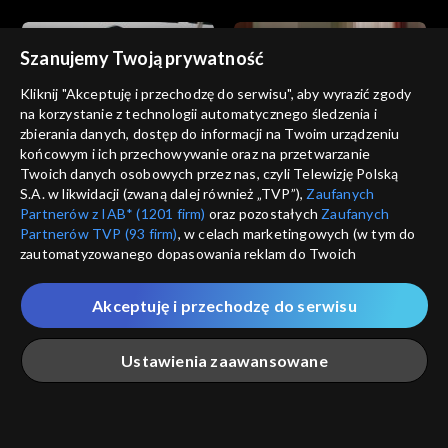
Szanujemy Twoją prywatność
Kliknij "Akceptuję i przechodzę do serwisu", aby wyrazić zgody
na korzystanie z technologii automatycznego śledzenia i
zbierania danych, dostęp do informacji na Twoim urządzeniu
Wichrowe wzgórze
Wichrowe wzgórze
końcowym i ich przechowywanie oraz na przetwarzanie
odc. 225
odc. 224
Twoich danych osobowych przez nas, czyli Telewizję Polską
S.A. w likwidacji (zwaną dalej również „TVP”),
Zaufanych
Partnerów z IAB* (1201 firm)
oraz pozostałych
Zaufanych
Partnerów TVP (93 firm)
, w celach marketingowych (w tym do
zautomatyzowanego dopasowania reklam do Twoich
zainteresowań i mierzenia ich skuteczności) i pozostałych,
które wskazujemy poniżej, a także zgody na udostępnianie
Akceptuję i przechodzę do serwisu
przez nas identyfikatora PPID do Google.
Wichrowe wzgórze
Wichrowe wzgórze
odc. 223
odc. 222
Twoje dane osobowe zbierane podczas odwiedzania przez
Ustawienia zaawansowane
Ciebie naszych
poszczególnych serwisów
zwanych dalej
„Portalem”, w tym informacje zapisywane za pomocą
technologii takich jak: pliki cookie, sygnalizatory WWW lub
innych podobnych technologii umożliwiających świadczenie
Główna
Szukaj
Moja lista
Na żywo
Więcej
dopasowanych i bezpiecznych usług, personalizację treści