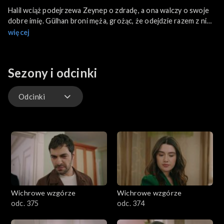
Halil wciąż podejrzewa Zeynep o zdradę, a ona walczy o swoje
dobre imię. Gülhan broni męża, grożąc, że odejdzie razem z nim,
jeśli Halil nie przestanie go krzywdzić. Kymet nieustannie
więcej
próbuje odciągnąć Selmę od Erena. Tekin potajemnie ukrywa
Kazima na terenie farmy. Halil stawia Zeynep ultimatum.
Sezony i odcinki
Odcinki
Odcinki
Wichrowe wzgórze
Wichrowe wzgórze
odc. 375
odc. 374