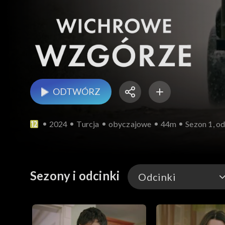
ODTWÓRZ
2024
Turcja
obyczajowe
44m
Sezon 1, od
Sezony i odcinki
Odcinki
Odcinki