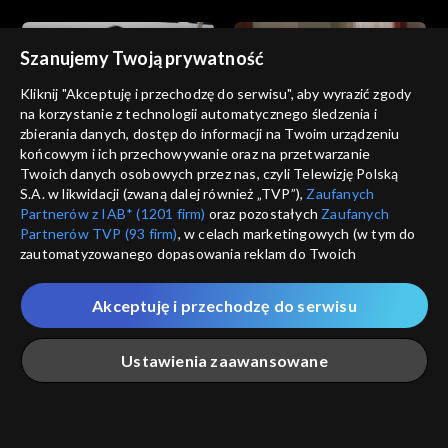
Szanujemy Twoją prywatność
Kliknij "Akceptuję i przechodzę do serwisu", aby wyrazić zgody
na korzystanie z technologii automatycznego śledzenia i
zbierania danych, dostęp do informacji na Twoim urządzeniu
Wichrowe wzgórze
Wichrowe wzgórze
końcowym i ich przechowywanie oraz na przetwarzanie
odc. 225
odc. 224
Twoich danych osobowych przez nas, czyli Telewizję Polską
S.A. w likwidacji (zwaną dalej również „TVP”),
Zaufanych
Partnerów z IAB* (1201 firm)
oraz pozostałych
Zaufanych
Partnerów TVP (93 firm)
, w celach marketingowych (w tym do
zautomatyzowanego dopasowania reklam do Twoich
zainteresowań i mierzenia ich skuteczności) i pozostałych,
które wskazujemy poniżej, a także zgody na udostępnianie
Akceptuję i przechodzę do serwisu
przez nas identyfikatora PPID do Google.
Wichrowe wzgórze
Wichrowe wzgórze
odc. 223
odc. 222
Twoje dane osobowe zbierane podczas odwiedzania przez
Ustawienia zaawansowane
Ciebie naszych
poszczególnych serwisów
zwanych dalej
„Portalem”, w tym informacje zapisywane za pomocą
technologii takich jak: pliki cookie, sygnalizatory WWW lub
innych podobnych technologii umożliwiających świadczenie
Główna
Szukaj
Moja lista
Na żywo
Więcej
dopasowanych i bezpiecznych usług, personalizację treści