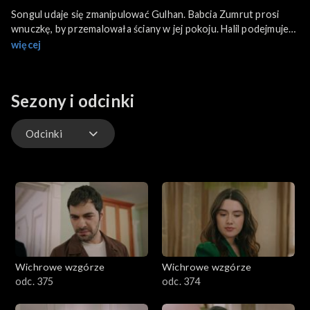
Songul udaje się zmanipulować Gulhan. Babcia Zumrut prosi
wnuczkę, by przemalowała ściany w jej pokoju. Halil podejmuje
drastyczną decyzję. Zeynep ma miesiąc na wyprowadzkę z
więcej
farmy. Feriha dostaje prezent od Hakana.
Sezony i odcinki
Odcinki
Odcinki
Wichrowe wzgórze
Wichrowe wzgórze
odc. 375
odc. 374