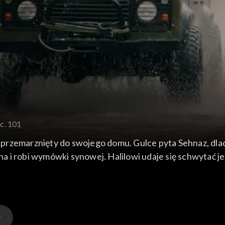
c. 101
przemarznięty do swojego domu. Gulce pyta Sehnaz, dla
zona i robi wymówki synowej. Halilowi udaje się schwytać
.