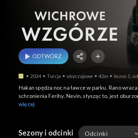
ODTWÓRZ
2024
Turcja
obyczajowe
42m
Sezon 1, od
Hakan spędza noc na ławce w parku. Rano wraca 
schronienia Ferihy. Nevin, słysząc to, jest obur
niepokój Gulhan i podburza ją przeciwko Zeynep
więcej
Sezony i odcinki
Odcinki