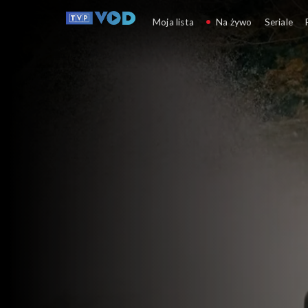
Wichrowe wzgórze
Moja lista
Na żywo
Seriale