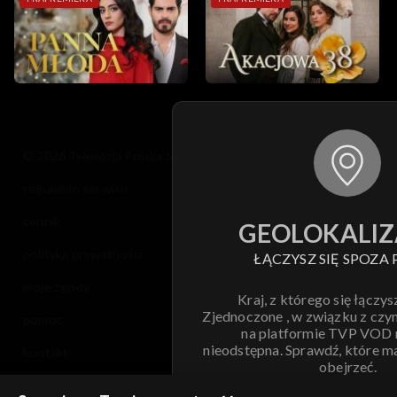
© 2026 Telewizja Polska S.A. w likwidacji
regulamin serwisu
cennik
GEOLOKALIZ
polityka prywatności
ŁĄCZYSZ SIĘ SPOZA 
moje zgody
Kraj, z którego się łączys
Zjednoczone , w związku z czy
pomoc
na platformie TVP VOD
nieodstępna. Sprawdź, które m
kontakt
obejrzeć.
voucher