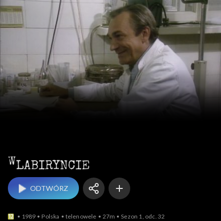
W labiryncie
ODTWÓRZ
1989
Polska
telenowele
27m
Sezon 1, odc. 32