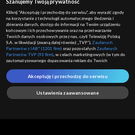
Szanujemy Twoją prywatność
Nie pokazuj pon
dostępność
Kliknij "Akceptuję i przechodzę do serwisu", aby wyrazić zgody
informacje o dostawcy usług
na korzystanie z technologii automatycznego śledzenia i
ANULUJ
SP
zbierania danych, dostęp do informacji na Twoim urządzeniu
końcowym i ich przechowywanie oraz na przetwarzanie
Twoich danych osobowych przez nas, czyli Telewizję Polską
S.A. w likwidacji (zwaną dalej również „TVP”),
Zaufanych
Partnerów z IAB* (1201 firm)
oraz pozostałych
Zaufanych
Partnerów TVP (93 firm)
, w celach marketingowych (w tym do
zautomatyzowanego dopasowania reklam do Twoich
zainteresowań i mierzenia ich skuteczności) i pozostałych,
które wskazujemy poniżej, a także zgody na udostępnianie
Akceptuję i przechodzę do serwisu
przez nas identyfikatora PPID do Google.
Twoje dane osobowe zbierane podczas odwiedzania przez
Ustawienia zaawansowane
Ciebie naszych
poszczególnych serwisów
zwanych dalej
„Portalem”, w tym informacje zapisywane za pomocą
technologii takich jak: pliki cookie, sygnalizatory WWW lub
innych podobnych technologii umożliwiających świadczenie
Główna
Szukaj
Moja lista
Na żywo
Więcej
dopasowanych i bezpiecznych usług, personalizację treści
oraz reklam, udostępnianie funkcji mediów społecznościowych
oraz analizowanie ruchu w Internecie.