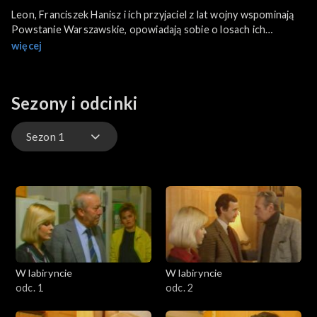
Leon, Franciszek Hanisz i ich przyjaciel z lat wojny wspominają
Powstanie Warszawskie, opowiadają sobie o losach ich
koleżanki, Lutki. Teściowie Ewy przeżywają jej pobyt w szpitalu.
więcej
Imieninowo-pożegnalne przyjęcie, zorganizowane w pracy
przez panią Marię, staje się pretekstem do rozmowy członków
zespołu na temat planowanego wyjazdu do Paryża solenizantki
Sezony i odcinki
i zadaniach czekających przed pracownią Adama Racewicza.
Sezon 1
Sezon 1
Sezon 2
W labiryncie
W labiryncie
odc. 1
odc. 2