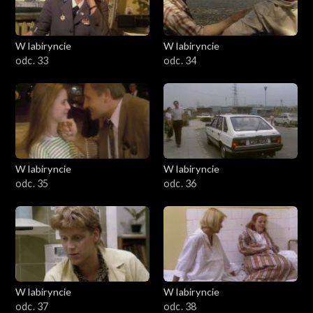
W labiryncie
W labiryncie
odc. 33
odc. 34
W labiryncie
W labiryncie
odc. 35
odc. 36
W labiryncie
W labiryncie
odc. 37
odc. 38