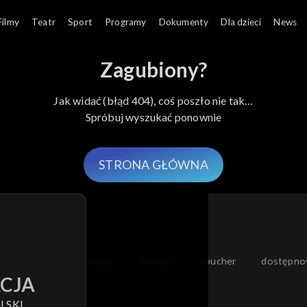
Filmy
Teatr
Sport
Programy
Dokumenty
Dla dzieci
News
Zagubiony?
Jak widać (błąd 404), coś poszło nie tak…
Spróbuj wyszukać ponownie
STRONA GŁÓWNA
moje zgody
pomoc
kontakt
voucher
dostępno
CJA
LSKI