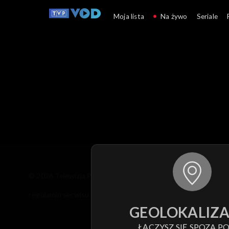
Moja lista
Na żywo
Seriale
© 2026 Telewizja Polska S.A. w likwidacji
regulamin serwisu
cennik
polityka prywatności
GEOLOKALIZA
ŁĄCZYSZ SIĘ SPOZA PO