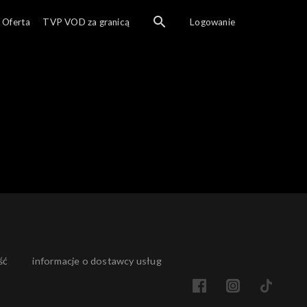
Ogl
Oferta
TVP VOD za granicą
Logowanie
ść
informacje o dostawcy usług