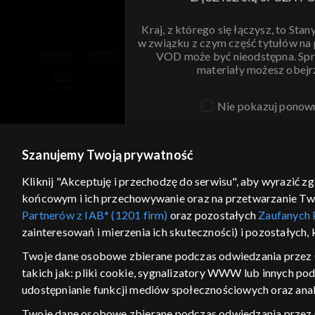
Kraj, z którego się łączysz, to Stan
w związku z czym część tytułów na
VOD może być nieodstępna. Spr
materiały możesz obejr
Nie pokazuj ponow
ANULUJ
SPR
Szanujemy Twoją prywatność
Kliknij "Akceptuję i przechodzę do serwisu", aby wyrazić z
końcowym i ich przechowywanie oraz na przetwarzanie Twoic
Partnerów z IAB* (1201 firm)
oraz pozostałych
Zaufanych 
zainteresowań i mierzenia ich skuteczności) i pozostałych,
Twoje dane osobowe zbierane podczas odwiedzania przez 
takich jak: pliki cookie, sygnalizatory WWW lub innych po
udostępnianie funkcji mediów społecznościowych oraz anal
Twoje dane osobowe zbierane podczas odwiedzania przez