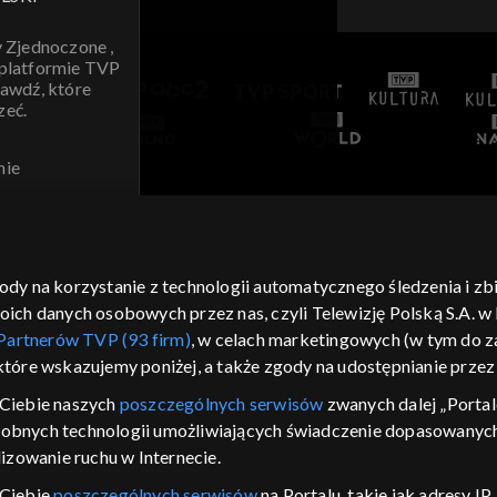
y Zjednoczone ,
 platformie TVP
awdź, które
zeć.
nie
AWDŹ
gody na korzystanie z technologii automatycznego śledzenia i z
h danych osobowych przez nas, czyli Telewizję Polską S.A. w l
Partnerów TVP (93 firm)
, w celach marketingowych (w tym do
 które wskazujemy poniżej, a także zgody na udostępnianie prze
Ciebie naszych
poszczególnych serwisów
zwanych dalej „Portal
dobnych technologii umożliwiających świadczenie dopasowanych i
izowanie ruchu w Internecie.
 Ciebie
poszczególnych serwisów
na Portalu, takie jak adresy I