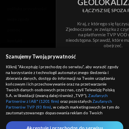
GEOLOKALIZ
polityka prywatności
ŁĄCZYSZ SIĘ SPOZA 
moje zgody
Kraj, z którego się łączys
Zjednoczone , w związku z czy
pomoc
na platformie TVP VOD
nieodstępna. Sprawdź, które m
kontakt
obejrzeć.
voucher
Szanujemy Twoją prywatność
Nie pokazuj pon
dostępność
Kliknij "Akceptuję i przechodzę do serwisu", aby wyrazić zgody
na korzystanie z technologii automatycznego śledzenia i
informacje o dostawcy usług
ANULUJ
SP
zbierania danych, dostęp do informacji na Twoim urządzeniu
końcowym i ich przechowywanie oraz na przetwarzanie
Twoich danych osobowych przez nas, czyli Telewizję Polską
S.A. w likwidacji (zwaną dalej również „TVP”),
Zaufanych
Partnerów z IAB* (1201 firm)
oraz pozostałych
Zaufanych
Partnerów TVP (93 firm)
, w celach marketingowych (w tym do
zautomatyzowanego dopasowania reklam do Twoich
zainteresowań i mierzenia ich skuteczności) i pozostałych,
które wskazujemy poniżej, a także zgody na udostępnianie
Akceptuję i przechodzę do serwisu