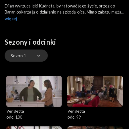
Dilan wyrzuca leki Kudreta, by ratować jego życie, przez co
Baran oskarża ją o działanie na szkodę ojca. Mimo zakazu mężą,
dziewczyna decyduje się działać na własną rękę i sprowadzić
więcej
zaufanego specjalistę.
Sezony i odcinki
Sezon 1
Sezon 3
Sezon 2
Sezon 1
Vendetta
Vendetta
odc. 100
odc. 99