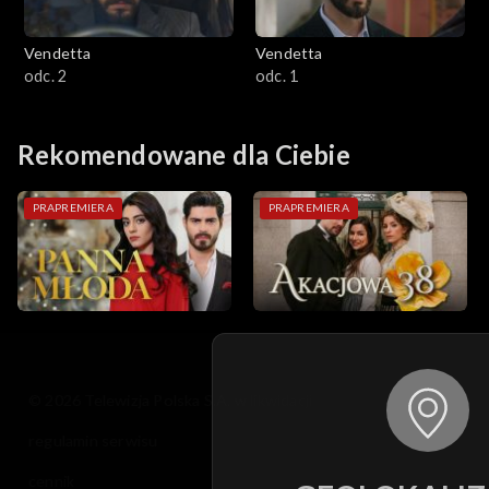
Vendetta
Vendetta
odc. 2
odc. 1
Rekomendowane dla Ciebie
PRAPREMIERA
PRAPREMIERA
© 2026 Telewizja Polska S.A. w likwidacji
regulamin serwisu
cennik