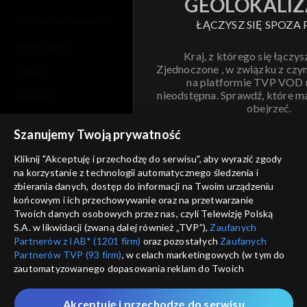
GEOLOKALIZ
polityka prywatności
ŁĄCZYSZ SIĘ SPOZA 
moje zgody
Kraj, z którego się łączys
Zjednoczone , w związku z czy
pomoc
na platformie TVP VOD
nieodstępna. Sprawdź, które m
kontakt
obejrzeć.
voucher
Szanujemy Twoją prywatność
Nie pokazuj pon
dostępność
Kliknij "Akceptuję i przechodzę do serwisu", aby wyrazić zgody
na korzystanie z technologii automatycznego śledzenia i
informacje o dostawcy usług
ANULUJ
SP
zbierania danych, dostęp do informacji na Twoim urządzeniu
końcowym i ich przechowywanie oraz na przetwarzanie
Twoich danych osobowych przez nas, czyli Telewizję Polską
S.A. w likwidacji (zwaną dalej również „TVP”),
Zaufanych
Partnerów z IAB* (1201 firm)
oraz pozostałych
Zaufanych
Partnerów TVP (93 firm)
, w celach marketingowych (w tym do
zautomatyzowanego dopasowania reklam do Twoich
zainteresowań i mierzenia ich skuteczności) i pozostałych,
które wskazujemy poniżej, a także zgody na udostępnianie
Akceptuję i przechodzę do serwisu