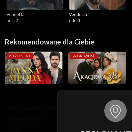
Vendetta
Vendetta
odc. 2
odc. 1
Rekomendowane dla Ciebie
PRAPREMIERA
PRAPREMIERA
© 2026 Telewizja Polska S.A. w likwidacji
regulamin serwisu
cennik