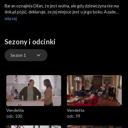
Baran oznajmia Dilan, że jest wolna, ale gdy dziewczyna nie ma
dokąd pójść, deklaruje, że jej miejsce jest u jego boku. Azade
ucisza resztę rodziny, przypominając, że to Baran jest głową
więcej
klanu i on podejmuje decyzje.
Sezony i odcinki
Sezon 1
Sezon 3
Sezon 2
Sezon 1
Vendetta
Vendetta
odc. 100
odc. 99