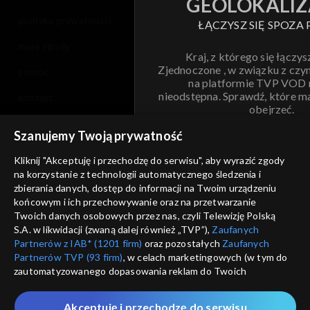
GEOLOKALIZ
polityka prywatności
ŁĄCZYSZ SIĘ SPOZA 
moje zgody
Kraj, z którego się łączys
Zjednoczone , w związku z czy
pomoc
na platformie TVP VOD
nieodstępna. Sprawdź, które m
kontakt
obejrzeć.
voucher
Szanujemy Twoją prywatność
Nie pokazuj pon
dostępność
Kliknij "Akceptuję i przechodzę do serwisu", aby wyrazić zgody
na korzystanie z technologii automatycznego śledzenia i
informacje o dostawcy usług
ANULUJ
SP
zbierania danych, dostęp do informacji na Twoim urządzeniu
końcowym i ich przechowywanie oraz na przetwarzanie
Twoich danych osobowych przez nas, czyli Telewizję Polską
S.A. w likwidacji (zwaną dalej również „TVP”),
Zaufanych
Partnerów z IAB* (1201 firm)
oraz pozostałych
Zaufanych
Partnerów TVP (93 firm)
, w celach marketingowych (w tym do
zautomatyzowanego dopasowania reklam do Twoich
zainteresowań i mierzenia ich skuteczności) i pozostałych,
które wskazujemy poniżej, a także zgody na udostępnianie
Akceptuję i przechodzę do serwisu