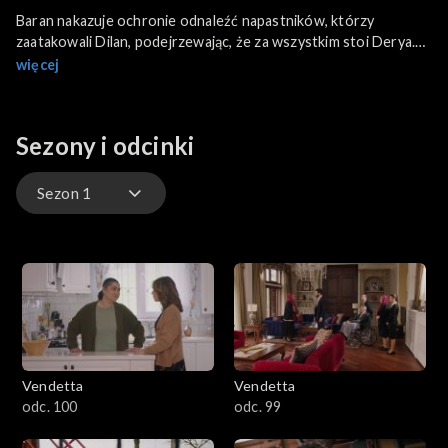
Baran nakazuje ochronie odnaleźć napastników, którzy
zaatakowali Dilan, podejrzewając, że za wszystkim stoi Derya.
Harun żąda od Alego, by ten raz na zawsze zniknął z życia
więcej
Zümrüt i ich rodziny.
Sezony i odcinki
Sezon 1
Sezon 3
Sezon 2
Sezon 1
Vendetta
Vendetta
odc. 100
odc. 99