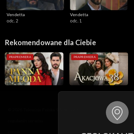
Vendetta
Vendetta
odc. 2
odc. 1
Rekomendowane dla Ciebie
PRAPREMIERA
PRAPREMIERA
© 2026 Telewizja Polska S.A. w likwidacji
regulamin serwisu
cennik