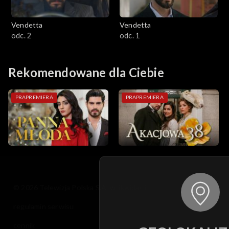
Vendetta
Vendetta
odc. 2
odc. 1
Rekomendowane dla Ciebie
PRAPREMIERA
PRAPREMIERA
© 2026 Telewizja Polska S.A. w likwidacji
regulamin serwisu
cennik