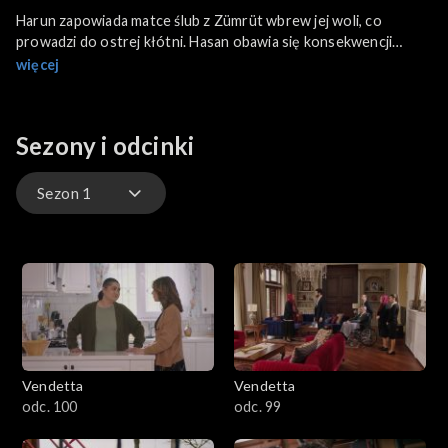
Harun zapowiada matce ślub z Zümrüt wbrew jej woli, co
prowadzi do ostrej kłótni. Hasan obawia się konsekwencji
działań Firata, podczas gdy Baran czuwa przy majaczącym
więcej
bracie.
Sezony i odcinki
Sezon 1
Sezon 3
Sezon 2
Sezon 1
Vendetta
Vendetta
odc. 100
odc. 99