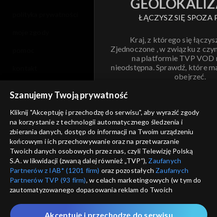
GEOLOKALIZ
polityka prywatności
ŁĄCZYSZ SIĘ SPOZA 
moje zgody
Kraj, z którego się łączys
Zjednoczone , w związku z czy
pomoc
na platformie TVP VOD
nieodstępna. Sprawdź, które m
kontakt
obejrzeć.
voucher
Szanujemy Twoją prywatność
Nie pokazuj pon
dostępność
Kliknij "Akceptuję i przechodzę do serwisu", aby wyrazić zgody
na korzystanie z technologii automatycznego śledzenia i
informacje o dostawcy usług
ANULUJ
SP
zbierania danych, dostęp do informacji na Twoim urządzeniu
końcowym i ich przechowywanie oraz na przetwarzanie
Twoich danych osobowych przez nas, czyli Telewizję Polską
S.A. w likwidacji (zwaną dalej również „TVP”),
Zaufanych
Partnerów z IAB* (1201 firm)
oraz pozostałych
Zaufanych
Partnerów TVP (93 firm)
, w celach marketingowych (w tym do
zautomatyzowanego dopasowania reklam do Twoich
zainteresowań i mierzenia ich skuteczności) i pozostałych,
które wskazujemy poniżej, a także zgody na udostępnianie
Akceptuję i przechodzę do serwisu