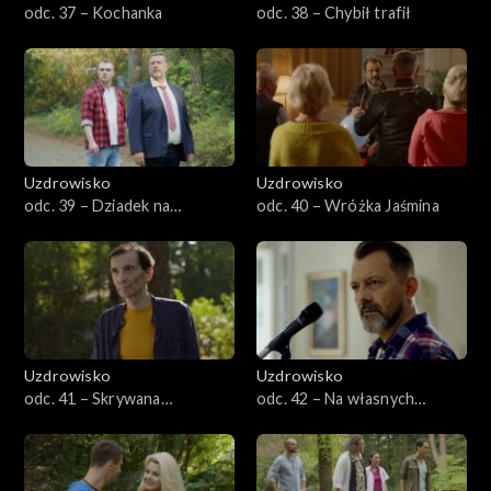
odc. 37 – Kochanka
odc. 38 – Chybił trafił
Uzdrowisko
Uzdrowisko
odc. 39 – Dziadek na
odc. 40 – Wróżka Jaśmina
przemiał
Uzdrowisko
Uzdrowisko
odc. 41 – Skrywana
odc. 42 – Na własnych
namiętność
nogach