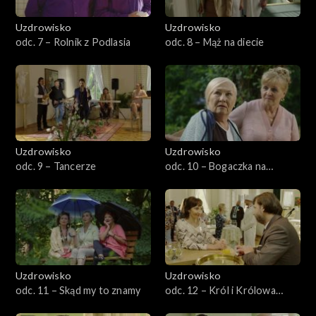
Uzdrowisko
Uzdrowisko
odc. 7 – Rolnik z Podlasia
odc. 8 – Mąż na diecie
Uzdrowisko
Uzdrowisko
odc. 9 – Tancerze
odc. 10 – Bogaczka na
wczasach
Uzdrowisko
Uzdrowisko
odc. 11 – Skąd my to znamy
odc. 12 – Król i Królowa
Turnusu