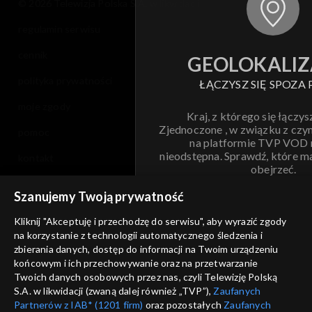
© 2026 Telewizja Polska S.A. w likwidacji
regulamin serwisu
cennik
GEOLOKALIZ
polityka prywatności
ŁĄCZYSZ SIĘ SPOZA 
moje zgody
Kraj, z którego się łączys
Zjednoczone , w związku z czy
pomoc
na platformie TVP VOD
nieodstępna. Sprawdź, które m
kontakt
obejrzeć.
voucher
Szanujemy Twoją prywatność
Nie pokazuj pon
dostępność
Kliknij "Akceptuję i przechodzę do serwisu", aby wyrazić zgody
informacje o dostawcy usług
na korzystanie z technologii automatycznego śledzenia i
ANULUJ
SP
zbierania danych, dostęp do informacji na Twoim urządzeniu
końcowym i ich przechowywanie oraz na przetwarzanie
Twoich danych osobowych przez nas, czyli Telewizję Polską
S.A. w likwidacji (zwaną dalej również „TVP”),
Zaufanych
Partnerów z IAB* (1201 firm)
oraz pozostałych
Zaufanych