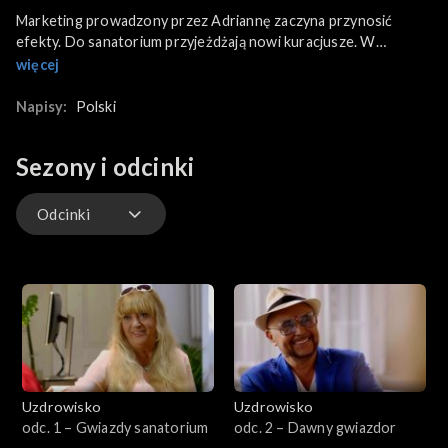
Marketing prowadzony przez Adriannę zaczyna przynosić
efekty. Do sanatorium przyjeżdżają nowi kuracjusze. W
większości są to zblazowani nowobogaccy traktujący
więcej
sanatorium jak luksusowy hotel, a pielęgniarki jak kelnerki...
Napisy:
Polski
Sezony i odcinki
Odcinki
Odcinki
Uzdrowisko
Uzdrowisko
odc. 1 – Gwiazdy sanatorium
odc. 2 – Dawny gwiazdor