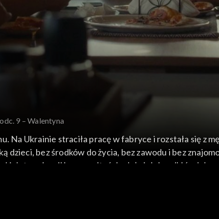
 odc. 9 – Walentyna
. Na Ukrainie straciła pracę w fabryce i rozstała się z m
dzieci, bez środków do życia, bez zawodu i bez znajomoś
ki determinacji i pracowitości udało jej się odbić od dna,
t osób.