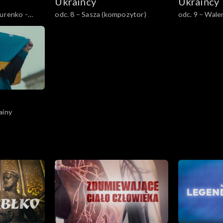
Ukraińcy
Ukraińcy
iurenko -
odc. 8 – Sasza (kompozytor)
odc. 9 – Wale
ainy