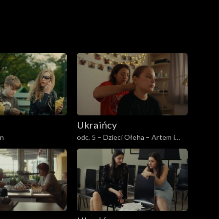
Ukraińcy
an
odc. 5 – Dzieci Ołeha – Artem i
Ania