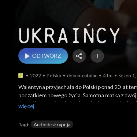
ODTWÓRZ
2022
Polska
dokumentalne
41m
Sezon 1,
Walentyna przyjechała do Polski ponad 20 lat temu
początkiem nowego życia. Samotna matka z dwójką 
domy i ledwo wiązała koniec z końcem. Jednak dzię
więcej
firmę sprzątającą, w której zatrudnia kilkadziesią
Tagi:
Audiodeskrypcja