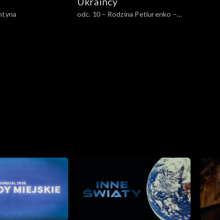
Ukraińcy
ntyna
odc. 10 – Rodzina Petiurenko –
Albina