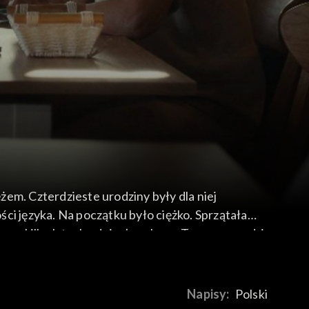
ężem. Czterdzieste urodziny były dla niej
ci języka. Na początku było ciężko. Sprzątała
 a po kilku latach odniosła sukces. Teraz prowadzi
Napisy:
Polski