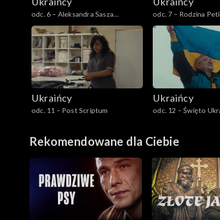
Ukraińcy
Ukraińcy
odc. 6 – Aleksandra Sasza
odc. 7 – Rodzina Pet
Sidorenko (bokserka)
Marysia i rodzice
Ukraińcy
Ukraińcy
odc. 11 – Post Scriptum
odc. 12 – Święto Ukr
Rekomendowane dla Ciebie