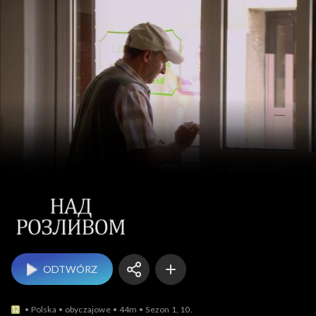
UA Nad rozlewiskiem
ODTWÓRZ
Polska
obyczajowe
44m
Sezon 1, 10.