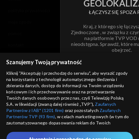
GEOLOKALIZ
polityka prywatności
ŁĄCZYSZ SIĘ SPOZA 
moje zgody
Kraj, z którego się łączys
Zjednoczone , w związku z czy
pomoc
na platformie TVP VOD
nieodstępna. Sprawdź, które m
kontakt
obejrzeć.
voucher
Szanujemy Twoją prywatność
Nie pokazuj pon
dostępność
Kliknij "Akceptuję i przechodzę do serwisu", aby wyrazić zgody
informacje o dostawcy usług
na korzystanie z technologii automatycznego śledzenia i
ANULUJ
SP
zbierania danych, dostęp do informacji na Twoim urządzeniu
końcowym i ich przechowywanie oraz na przetwarzanie
Twoich danych osobowych przez nas, czyli Telewizję Polską
S.A. w likwidacji (zwaną dalej również „TVP”),
Zaufanych
Partnerów z IAB* (1201 firm)
oraz pozostałych
Zaufanych
Partnerów TVP (93 firm)
, w celach marketingowych (w tym do
zautomatyzowanego dopasowania reklam do Twoich
zainteresowań i mierzenia ich skuteczności) i pozostałych,
które wskazujemy poniżej, a także zgody na udostępnianie
Akceptuję i przechodzę do serwisu