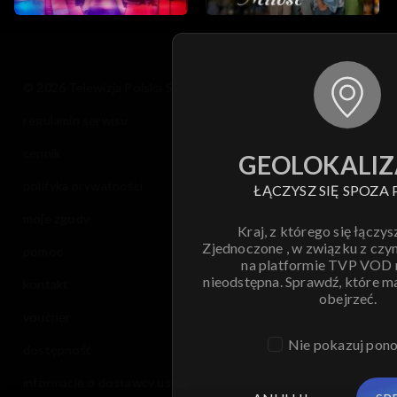
© 2026 Telewizja Polska S.A. w likwidacji
regulamin serwisu
cennik
GEOLOKALIZ
polityka prywatności
ŁĄCZYSZ SIĘ SPOZA 
moje zgody
Kraj, z którego się łączys
Zjednoczone , w związku z czy
pomoc
na platformie TVP VOD
nieodstępna. Sprawdź, które m
kontakt
obejrzeć.
voucher
Nie pokazuj pon
dostępność
informacje o dostawcy usług