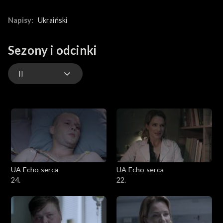
Napisy:
Ukraiński
Sezony i odcinki
II
II
III
I
UA Echo serca
UA Echo serca
24.
22.