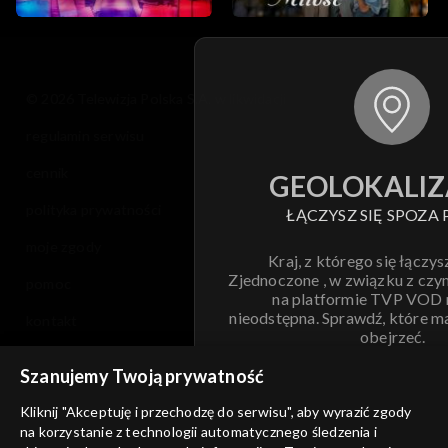
© 2026 Telewizja Polska S.A. w likwidacji
regulamin serwisu
cennik
GEOLOKALIZ
polityka prywatności
ŁĄCZYSZ SIĘ SPOZA 
moje zgody
Kraj, z którego się łączys
Zjednoczone , w związku z czy
pomoc
na platformie TVP VOD
nieodstępna. Sprawdź, które m
kontakt
obejrzeć.
voucher
Szanujemy Twoją prywatność
Nie pokazuj pon
dostępność
Kliknij "Akceptuję i przechodzę do serwisu", aby wyrazić zgody
informacje o dostawcy usług
na korzystanie z technologii automatycznego śledzenia i