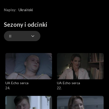
Napisy:
Ukraiński
Sezony i odcinki
II
II
III
I
UA Echo serca
UA Echo serca
24.
22.