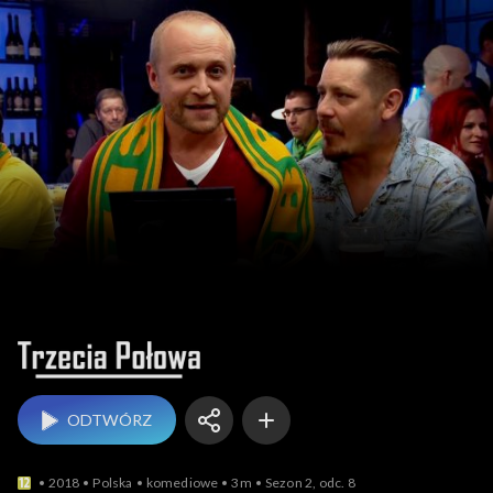
Trzecia połowa
ODTWÓRZ
2018
Polska
komediowe
3m
Sezon 2, odc. 8