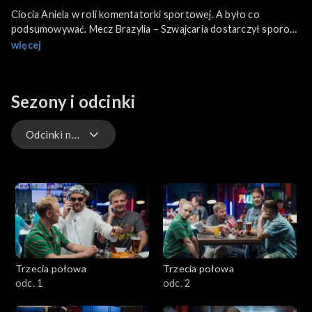
Ciocia Aniela w roli komentatorki sportowej. A było co
podsumowywać. Mecz Brazylia – Szwajcaria dostarczył sporo
emocji. Techniczne popisy Canarinhos kontra obrona
więcej
Helwetów – działająca jak w szwajcarskim zegarku. Jak się
okazało, w pubie zagościł specjalista od niełatwej wymowy
nazwisk brazylijskich.
Sezony i odcinki
Odcinki na żywo
Sezon 1
Odcinki na żywo
Trzecia połowa
Trzecia połowa
odc. 1
odc. 2