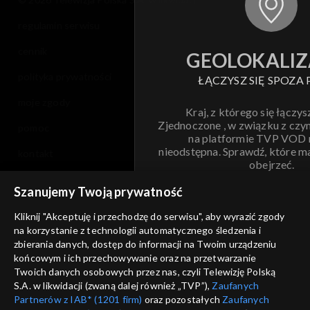
regulamin serwisu
cennik
GEOLOKALIZ
polityka prywatności
ŁĄCZYSZ SIĘ SPOZA 
moje zgody
Kraj, z którego się łączys
Zjednoczone , w związku z czy
pomoc
na platformie TVP VOD
nieodstępna. Sprawdź, które m
kontakt
obejrzeć.
voucher
Szanujemy Twoją prywatność
Nie pokazuj pon
dostępność
Kliknij "Akceptuję i przechodzę do serwisu", aby wyrazić zgody
informacje o dostawcy usług
na korzystanie z technologii automatycznego śledzenia i
ANULUJ
SP
zbierania danych, dostęp do informacji na Twoim urządzeniu
końcowym i ich przechowywanie oraz na przetwarzanie
Twoich danych osobowych przez nas, czyli Telewizję Polską
S.A. w likwidacji (zwaną dalej również „TVP”),
Zaufanych
Partnerów z IAB* (1201 firm)
oraz pozostałych
Zaufanych