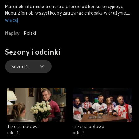
Marcinek informuje trenera o ofercie od konkurencyjnego
klubu. Zibi robi wszystko, by zatrzymać chłopaka w drużynie.
Szuka sponsorów na nowe koszulki i zgłasza się do Borysa.
więcej
Aleks spotyka swoją szkolną miłość. Spędza z Adelą wspólnie
czas, ale następnego dnia kobieta przedstawia mu swojego
Napisy:
Polski
męża.
Sezony i odcinki
Sezon 1
Sezon 1
Odcinki na żywo
Trzecia połowa
Trzecia połowa
odc. 1
odc. 2