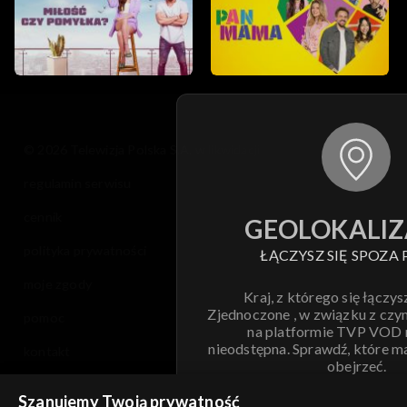
© 2026 Telewizja Polska S.A. w likwidacji
regulamin serwisu
cennik
GEOLOKALIZ
polityka prywatności
ŁĄCZYSZ SIĘ SPOZA 
moje zgody
Kraj, z którego się łączys
Zjednoczone , w związku z czy
pomoc
na platformie TVP VOD
nieodstępna. Sprawdź, które m
kontakt
obejrzeć.
voucher
Szanujemy Twoją prywatność