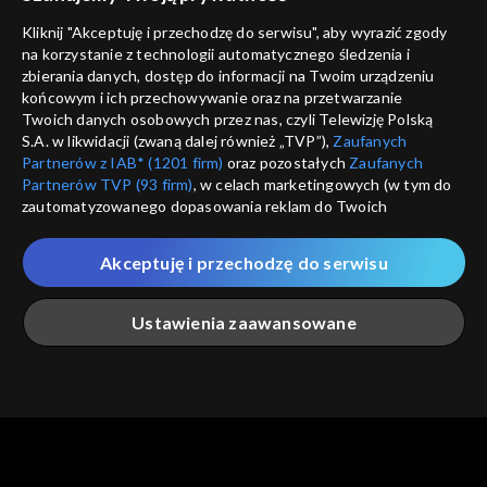
Nie pokazuj pon
dostępność
Kliknij "Akceptuję i przechodzę do serwisu", aby wyrazić zgody
informacje o dostawcy usług
na korzystanie z technologii automatycznego śledzenia i
ANULUJ
SP
zbierania danych, dostęp do informacji na Twoim urządzeniu
końcowym i ich przechowywanie oraz na przetwarzanie
Twoich danych osobowych przez nas, czyli Telewizję Polską
S.A. w likwidacji (zwaną dalej również „TVP”),
Zaufanych
Partnerów z IAB* (1201 firm)
oraz pozostałych
Zaufanych
Partnerów TVP (93 firm)
, w celach marketingowych (w tym do
zautomatyzowanego dopasowania reklam do Twoich
zainteresowań i mierzenia ich skuteczności) i pozostałych,
które wskazujemy poniżej, a także zgody na udostępnianie
Akceptuję i przechodzę do serwisu
przez nas identyfikatora PPID do Google.
Twoje dane osobowe zbierane podczas odwiedzania przez
Ustawienia zaawansowane
Ciebie naszych
poszczególnych serwisów
zwanych dalej
„Portalem”, w tym informacje zapisywane za pomocą
technologii takich jak: pliki cookie, sygnalizatory WWW lub
innych podobnych technologii umożliwiających świadczenie
Główna
Szukaj
Moja lista
Na żywo
Więcej
dopasowanych i bezpiecznych usług, personalizację treści
oraz reklam, udostępnianie funkcji mediów społecznościowych
oraz analizowanie ruchu w Internecie.