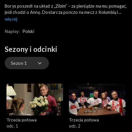
Borys poszedł na układ z „Zibim” – za pieniądze ma mu pomagać,
jeśli chodzi o Annę. Dostarcza ponczo na mecz z Kolumbią i
wiersz. Sędzia „Ślepy” się zakochuje. Pech polega na tym, że
więcej
jego wybranką jest siostra piłkarza, którego wielokrotnie
wyrzucał z boiska… Borys zabiera się za pisanie pozwu
Napisy:
Polski
rozwodowego, ale w trakcie pisania zastanawia się, dlaczego
rozstał się z Anną…
Sezony i odcinki
Sezon 1
Sezon 1
Odcinki na żywo
Trzecia połowa
Trzecia połowa
odc. 1
odc. 2