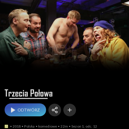
Trzecia połowa
ODTWÓRZ
2018
Polska
komediowe
22m
Sezon 1, odc. 12