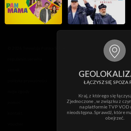
© 2026 Telewizja Polska S.A. w likwidacji
regulamin serwisu
cennik
GEOLOKALIZ
polityka prywatności
ŁĄCZYSZ SIĘ SPOZA 
moje zgody
Kraj, z którego się łączys
Zjednoczone , w związku z czy
pomoc
na platformie TVP VOD
nieodstępna. Sprawdź, które m
kontakt
obejrzeć.
voucher