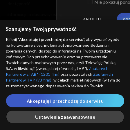
Nie pokazuj pon
dostępność
informacje o dostawcy usług
ANULUJ
SP
Szanujemy Twoją prywatność
Kliknij "Akceptuję i przechodzę do serwisu", aby wyrazić zgody
na korzystanie z technologii automatycznego śledzenia i
zbierania danych, dostęp do informacji na Twoim urządzeniu
końcowym i ich przechowywanie oraz na przetwarzanie
Twoich danych osobowych przez nas, czyli Telewizję Polską
S.A. w likwidacji (zwaną dalej również „TVP”),
Zaufanych
Partnerów z IAB* (1201 firm)
oraz pozostałych
Zaufanych
Partnerów TVP (93 firm)
, w celach marketingowych (w tym do
zautomatyzowanego dopasowania reklam do Twoich
zainteresowań i mierzenia ich skuteczności) i pozostałych,
które wskazujemy poniżej, a także zgody na udostępnianie
Akceptuję i przechodzę do serwisu
przez nas identyfikatora PPID do Google.
Twoje dane osobowe zbierane podczas odwiedzania przez
Ustawienia zaawansowane
Ciebie naszych
poszczególnych serwisów
zwanych dalej
„Portalem”, w tym informacje zapisywane za pomocą
technologii takich jak: pliki cookie, sygnalizatory WWW lub