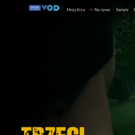
Trzeci oficer
Moja lista
Na żywo
Seriale