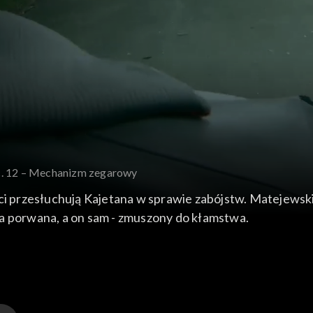
c. 12 – Mechanizm zegarowy
nci przesłuchują Kajetana w sprawie zabójstw. Matejews
ła porwana, a on sam - zmuszony do kłamstwa.