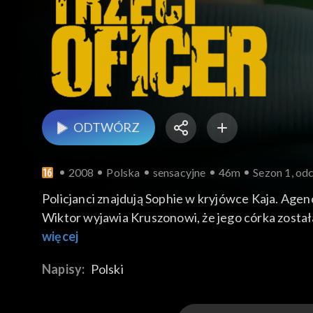
ODTWÓRZ
2008
Polska
sensacyjne
46m
Sezon 1, od
Policjanci znajdują Sophie w kryjówce Kaja. Age
Wiktor wyjawia Kruszonowi, że jego córka zosta
więcej
Napisy:
Polski