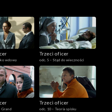
icer
Trzeci oficer
ecko wdowy
odc. 5 – Stąd do wieczności
icer
Trzeci oficer
j, Grand
odc. 10 – Teoria spisku