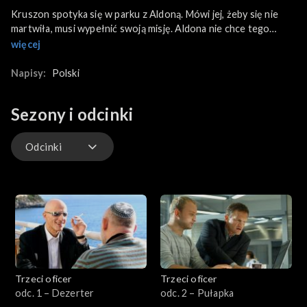
Kruszon spotyka się w parku z Aldoną. Mówi jej, żeby się nie
martwiła, musi wypełnić swoją misję. Aldona nie chce tego
słuchać, już raz straciła mężczyznę. Ala i Sznajder zostają
więcej
wypuszczeni na wolność. W koszarach obserwują ćwiczącego
Granda.
Napisy:
Polski
Sezony i odcinki
Odcinki
Odcinki
Trzeci oficer
Trzeci oficer
odc. 1 – Dezerter
odc. 2 – Pułapka