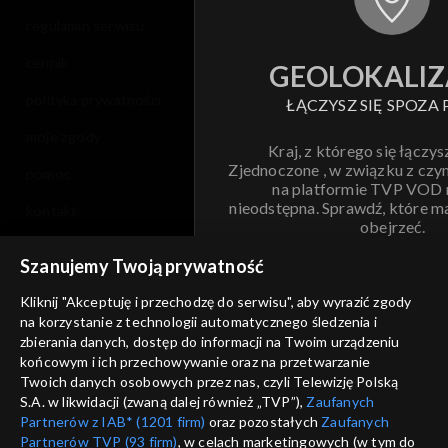
regulamin serwisu
cennik
GEOLOKALIZ
polityka prywatności
ŁĄCZYSZ SIĘ SPOZA 
moje zgody
Kraj, z którego się łączys
Zjednoczone , w związku z czy
pomoc
na platformie TVP VOD
nieodstępna. Sprawdź, które m
kontakt
obejrzeć.
voucher
Szanujemy Twoją prywatność
Nie pokazuj pon
dostępność
Kliknij "Akceptuję i przechodzę do serwisu", aby wyrazić zgody
informacje o dostawcy usług
na korzystanie z technologii automatycznego śledzenia i
ANULUJ
SP
zbierania danych, dostęp do informacji na Twoim urządzeniu
końcowym i ich przechowywanie oraz na przetwarzanie
Twoich danych osobowych przez nas, czyli Telewizję Polską
S.A. w likwidacji (zwaną dalej również „TVP”),
Zaufanych
Partnerów z IAB* (1201 firm)
oraz pozostałych
Zaufanych
Partnerów TVP (93 firm)
, w celach marketingowych (w tym do