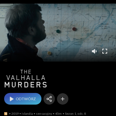
The Valhalla Murders
ODTWÓRZ
2019
Islandia
sensacyjny
45m
Sezon 1, odc. 8