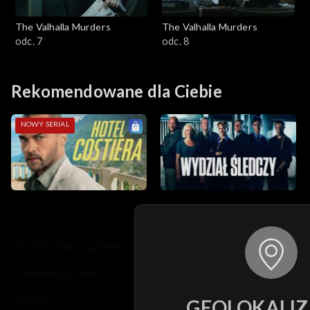
The Valhalla Murders
The Valhalla Murders
odc. 7
odc. 8
Rekomendowane dla Ciebie
NOWY SERIAL
© 2026 Telewizja Polska S.A. w likwidacji
regulamin serwisu
cennik
GEOLOKALIZ