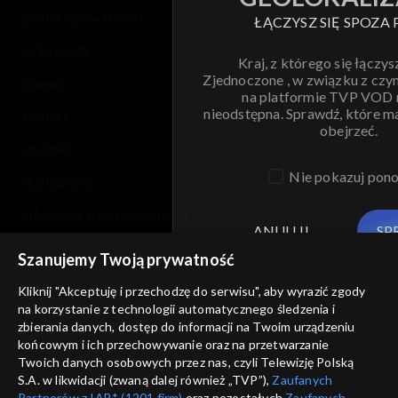
polityka prywatności
ŁĄCZYSZ SIĘ SPOZA 
moje zgody
Kraj, z którego się łączys
Zjednoczone , w związku z czy
pomoc
na platformie TVP VOD
nieodstępna. Sprawdź, które m
kontakt
obejrzeć.
voucher
Nie pokazuj pon
dostępność
informacje o dostawcy usług
ANULUJ
SP
Szanujemy Twoją prywatność
Kliknij "Akceptuję i przechodzę do serwisu", aby wyrazić zgody
na korzystanie z technologii automatycznego śledzenia i
zbierania danych, dostęp do informacji na Twoim urządzeniu
końcowym i ich przechowywanie oraz na przetwarzanie
Twoich danych osobowych przez nas, czyli Telewizję Polską
S.A. w likwidacji (zwaną dalej również „TVP”),
Zaufanych
Partnerów z IAB* (1201 firm)
oraz pozostałych
Zaufanych