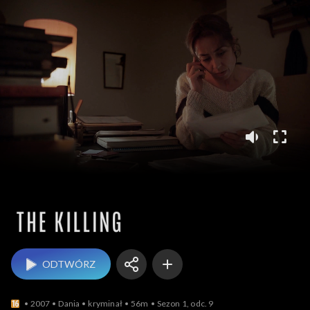
The Killing
ODTWÓRZ
2007
Dania
kryminał
56m
Sezon 1, odc. 9