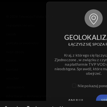
© 2026 Telewizja Polska S.A. w likwidacji
regulamin serwisu
cennik
GEOLOKALIZ
polityka prywatności
ŁĄCZYSZ SIĘ SPOZA 
moje zgody
Kraj, z którego się łączys
Zjednoczone , w związku z czy
pomoc
na platformie TVP VOD
nieodstępna. Sprawdź, które m
kontakt
obejrzeć.
voucher
Nie pokazuj pon
dostępność
informacje o dostawcy usług
ANULUJ
SP