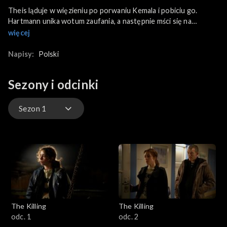
Theis ląduje w więzieniu po porwaniu Kemala i pobiciu go.
Hartmann unika wotum zaufania, a następnie mści się na
spiskowcach.
więcej
Napisy:
Polski
Sezony i odcinki
Sezon 1
Sezon 1
Sezon 2
Sezon 3
The Killing
The Killing
odc. 1
odc. 2