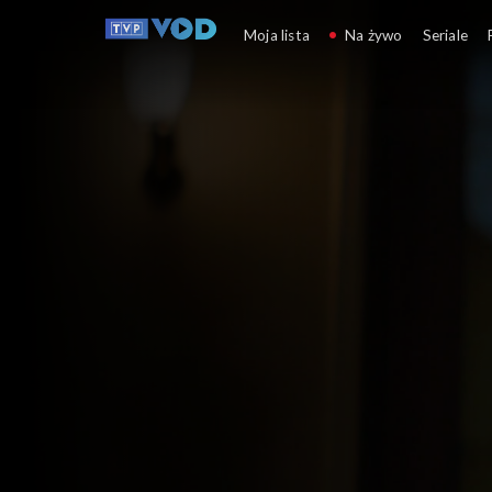
Syn
Moja lista
Na żywo
Seriale