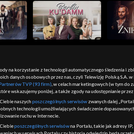
gody na korzystanie z technologii automatycznego śledzenia i z
h danych osobowych przez nas, czyli Telewizję Polską S.A. w l
moje zgody
pomoc
kontakt
voucher
dostępno
Partnerów TVP (93 firm)
, w celach marketingowych (w tym do
CJA
 które wskazujemy poniżej, a także zgody na udostępnianie prze
LSKI
Ciebie naszych
poszczególnych serwisów
zwanych dalej „Portal
dobnych technologii umożliwiających świadczenie dopasowanych i
y Zjednoczone ,
 platformie TVP
izowanie ruchu w Internecie.
awdź, które
 Ciebie
poszczególnych serwisów
na Portalu, takie jak adresy I
zeć.
iwaniach w serwisach Portalu czy historia odwiedzin będą prze