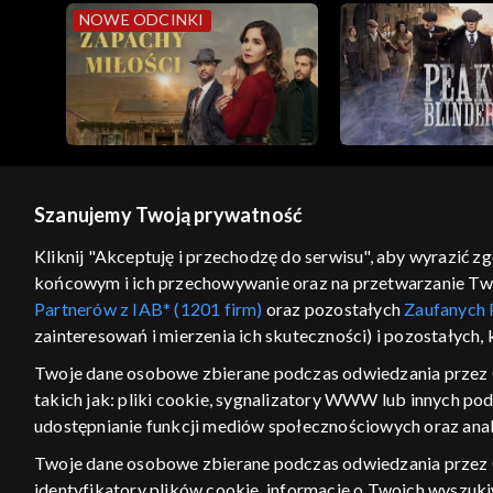
NOWE ODCINKI
Szanujemy Twoją prywatność
© 2026 Telewizja Polska S.A. w likwidacji
Kliknij "Akceptuję i przechodzę do serwisu", aby wyrazić z
końcowym i ich przechowywanie oraz na przetwarzanie Twoic
regulamin serwisu
cennik
polityka prywatności
Partnerów z IAB* (1201 firm)
oraz pozostałych
Zaufanych 
GEOLOKALIZA
zainteresowań i mierzenia ich skuteczności) i pozostałych,
ŁĄCZYSZ SIĘ SPOZA PO
Twoje dane osobowe zbierane podczas odwiedzania przez 
takich jak: pliki cookie, sygnalizatory WWW lub innych po
Kraj, z którego się łączysz, to Stan
w związku z czym część tytułów na
udostępnianie funkcji mediów społecznościowych oraz anal
VOD może być nieodstępna. Spr
Twoje dane osobowe zbierane podczas odwiedzania przez
materiały możesz obejr
identyfikatory plików cookie, informacje o Twoich wyszuk