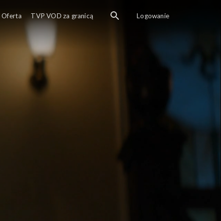
Rok 1915. Eli oraz inni o
Oferta
TVP VOD za granicą
Logowanie