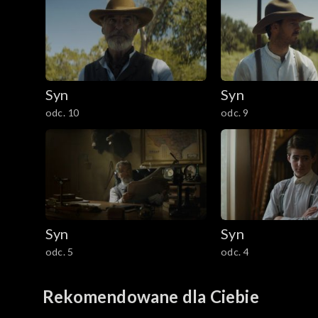
Sezon 1
Syn
Syn
odc. 10
odc. 9
Syn
Syn
odc. 5
odc. 4
Rekomendowane dla Ciebie