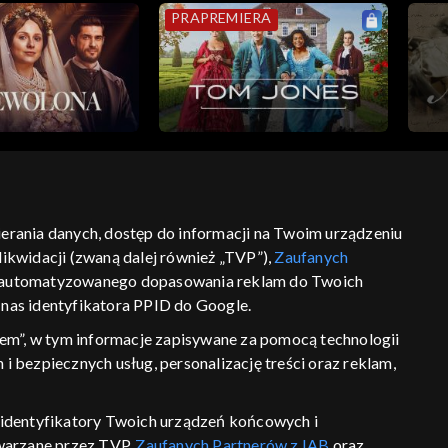
PRAPREMIERA
bierania danych, dostęp do informacji na Twoim urządzeniu
ikwidacji (zwaną dalej również „TVP”),
Zaufanych
ść
informacje o dostawcy usług
 zautomatyzowanego dopasowania reklam do Twoich
z nas identyfikatora PPID do Google.
em”, w tym informacje zapisywane za pomocą technologii
 bezpiecznych usług, personalizację treści oraz reklam,
P, identyfikatory Twoich urządzeń końcowych i
twarzane przez TVP,
Zaufanych Partnerów z IAB
oraz