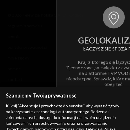
© 2026 Telewizja Polska S.A. w likwidacji
regulamin serwisu
cennik
GEOLOKALIZ
polityka prywatności
ŁĄCZYSZ SIĘ SPOZA 
moje zgody
Kraj, z którego się łączys
Zjednoczone , w związku z czy
pomoc
na platformie TVP VOD
nieodstępna. Sprawdź, które m
kontakt
obejrzeć.
voucher
Szanujemy Twoją prywatność
Nie pokazuj pon
dostępność
Kliknij "Akceptuję i przechodzę do serwisu", aby wyrazić zgody
informacje o dostawcy usług
na korzystanie z technologii automatycznego śledzenia i
ANULUJ
SP
zbierania danych, dostęp do informacji na Twoim urządzeniu
końcowym i ich przechowywanie oraz na przetwarzanie
Twoich danych osobowych przez nas, czyli Telewizję Polską