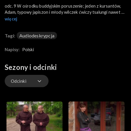
odc. 9 W ośrodku buddyjskim poruszenie; jeden z kursantów,
Adam, typowy japiszon i młody wilczek ćwiczy tsalungi nawet w
przerwach. Dziwna rzecz. Jak się okaże dość szybko, te jego
więcej
nadgodziny na macie nie były przypadkowe...
Tagi:
Audiodeskrypcja
Napisy:
Polski
Sezony i odcinki
Odcinki
Odcinki