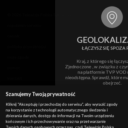
© 2026 Telewizja Polska S.A. w likwidacji
regulamin serwisu
cennik
GEOLOKALIZ
polityka prywatności
ŁĄCZYSZ SIĘ SPOZA 
moje zgody
Kraj, z którego się łączys
Zjednoczone , w związku z czy
pomoc
na platformie TVP VOD
nieodstępna. Sprawdź, które m
kontakt
obejrzeć.
voucher
Szanujemy Twoją prywatność
Nie pokazuj pon
dostępność
Kliknij "Akceptuję i przechodzę do serwisu", aby wyrazić zgody
informacje o dostawcy usług
na korzystanie z technologii automatycznego śledzenia i
ANULUJ
SP
zbierania danych, dostęp do informacji na Twoim urządzeniu
końcowym i ich przechowywanie oraz na przetwarzanie
Twoich danych osobowych przez nas, czyli Telewizję Polską