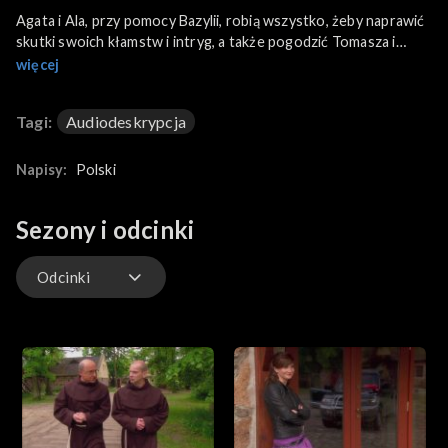
Agata i Ala, przy pomocy Bazylii, robią wszystko, żeby naprawić
skutki swoich kłamstw i intryg, a także pogodzić Tomasza i
Dorotę.
więcej
Tagi:
Audiodeskrypcja
Napisy:
Polski
Sezony i odcinki
Odcinki
Odcinki