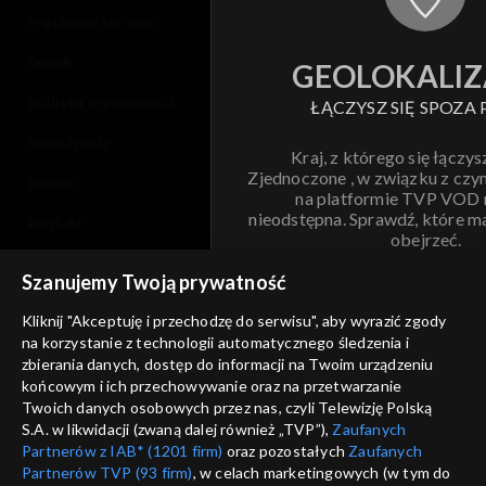
regulamin serwisu
cennik
GEOLOKALIZ
polityka prywatności
ŁĄCZYSZ SIĘ SPOZA 
moje zgody
Kraj, z którego się łączys
Zjednoczone , w związku z czy
pomoc
na platformie TVP VOD
nieodstępna. Sprawdź, które m
kontakt
obejrzeć.
voucher
Szanujemy Twoją prywatność
Nie pokazuj pon
dostępność
Kliknij "Akceptuję i przechodzę do serwisu", aby wyrazić zgody
informacje o dostawcy usług
na korzystanie z technologii automatycznego śledzenia i
ANULUJ
SP
zbierania danych, dostęp do informacji na Twoim urządzeniu
końcowym i ich przechowywanie oraz na przetwarzanie
Twoich danych osobowych przez nas, czyli Telewizję Polską
S.A. w likwidacji (zwaną dalej również „TVP”),
Zaufanych
Partnerów z IAB* (1201 firm)
oraz pozostałych
Zaufanych
Partnerów TVP (93 firm)
, w celach marketingowych (w tym do