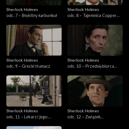
Sherlock Holmes
Sherlock Holmes
odc. 7 – Błękitny karbunkuł
odc. 8 – Tajemnica Copper
Beeches
Sherlock Holmes
Sherlock Holmes
odc. 9 – Grecki tłumacz
odc. 10 – Przedsiębiorca
budowlany z Norwood
Sherlock Holmes
Sherlock Holmes
odc. 11 – Lekarz i jego
odc. 12 – Związek
pacjent
rudowłosych