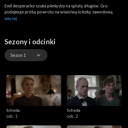
Emil desperacko szuka pieniędzy na spłatę długów. Gro
podejmuje próbę powrotu na właściwą ścieżkę zawodową.
więcej
Sezony i odcinki
Sezon 1
Sezon 1
Sezon 2
Sezon 3
Scheda
Scheda
odc. 1
odc. 2