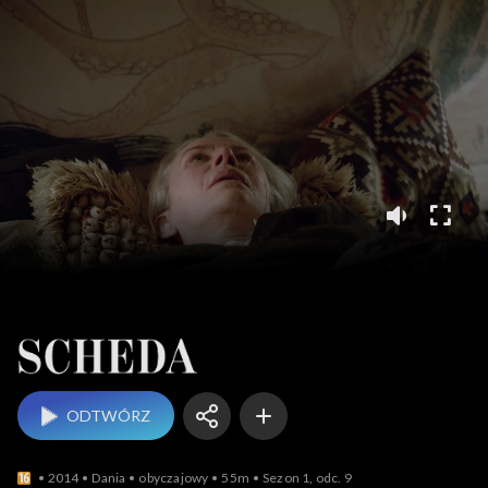
Scheda
ODTWÓRZ
2014
Dania
obyczajowy
55m
Sezon 1, odc. 9