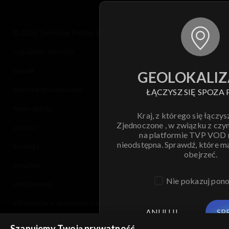
© 2026 Telewizja Polska S.A. w likwidacji
regulamin serwisu
cennik
GEOLOKALIZ
polityka prywatności
ŁĄCZYSZ SIĘ SPOZA 
moje zgody
Kraj, z którego się łączys
Zjednoczone , w związku z czy
pomoc
na platformie TVP VOD
nieodstępna. Sprawdź, które m
kontakt
obejrzeć.
voucher
Nie pokazuj pon
dostępność
informacje o dostawcy usług
ANULUJ
SP
Szanujemy Twoją prywatność